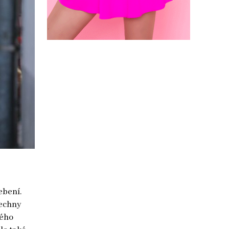
ebení.
šechny
vého