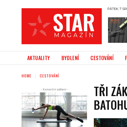
STAR
PÁTEK, 7 SR
M A G A Z Í N
AKTUALITY
BYDLENÍ
CESTOVÁNÍ
HOME
CESTOVÁNÍ
TŘI ZÁ
- Komerční sdělení -
BATOHU