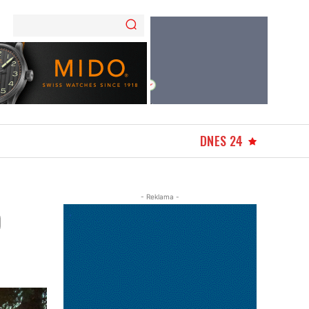
DNES 24
- Reklama -
O