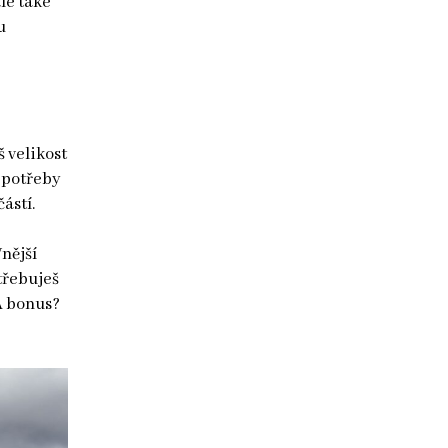
le také
u
š velikost
í potřeby
částí.
Vnější
třebuješ
 A bonus?