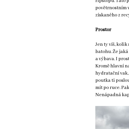
ripstopu. Tato 
povětrnostním 
získaného z re
Prostor
Jen ty víš, koli
batohu. Že jaká
a výbava. I pros
Kromě hlavní n
hydratační vak,
poutka ti poslo
mít po ruce. Pa
Nenápadná kaps