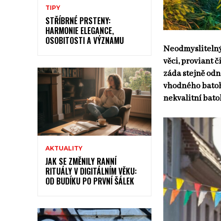
TIPY
STŘÍBRNÉ PRSTENY:
HARMONIE ELEGANCE,
OSOBITOSTI A VÝZNAMU
Neodmyslitelný 
věci, proviant 
záda stejně odne
vhodného batoh
nekvalitní bato
AKTUALITY
JAK SE ZMĚNILY RANNÍ
RITUÁLY V DIGITÁLNÍM VĚKU:
OD BUDÍKU PO PRVNÍ ŠÁLEK