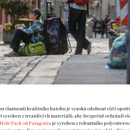
 vlastností kvalitního batohu je vysoká odolnost vůči opotř
t vyroben z trvanlivých materiálů, aby bezpečně ochránil v
 Hole Pack od Patagonia
je vyroben z robustního polyestero