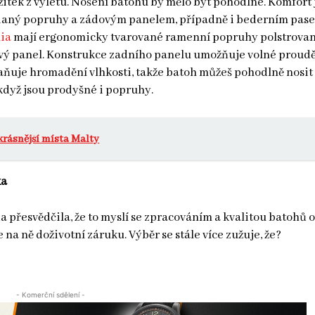
ážitek z výletu. Nošení batohu by mělo být pohodlné. Komfort 
daný popruhy a zádovým panelem, případně i bederním pas
ia
mají ergonomicky tvarované ramenní popruhy polstrovan
vý panel. Konstrukce zadního panelu umožňuje volné proud
ňuje hromadění vlhkosti, takže batoh můžeš pohodlně nosit 
 když jsou prodyšné i popruhy.
krásnější místa Malty
ka
a přesvědčila, že to myslí se zpracováním a kvalitou batohů
 na ně doživotní záruku. Výběr se stále více zužuje, že?
- Komerční sdělení -