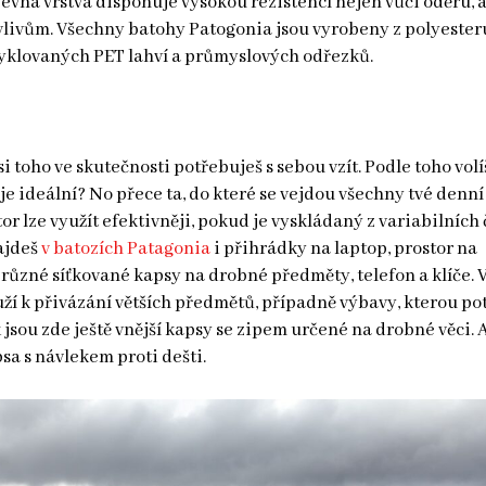
pevná vrstva disponuje vysokou rezistencí nejen vůči oděru, a
vlivům. Všechny batohy Patogonia jsou vyrobeny z polyester
cyklovaných PET lahví a průmyslových odřezků.
k si toho ve skutečnosti potřebuješ s sebou vzít. Podle toho volí
 je ideální? No přece ta, do které se vejdou všechny tvé denn
tor lze využít efektivněji, pokud je vyskládaný z variabilních 
ajdeš
v batozích Patagonia
i přihrádky na laptop, prostor na
 různé síťkované kapsy na drobné předměty, telefon a klíče. 
uží k přivázání větších předmětů, případně výbavy, kterou po
k jsou zde ještě vnější kapsy se zipem určené na drobné věci.
a s návlekem proti dešti.