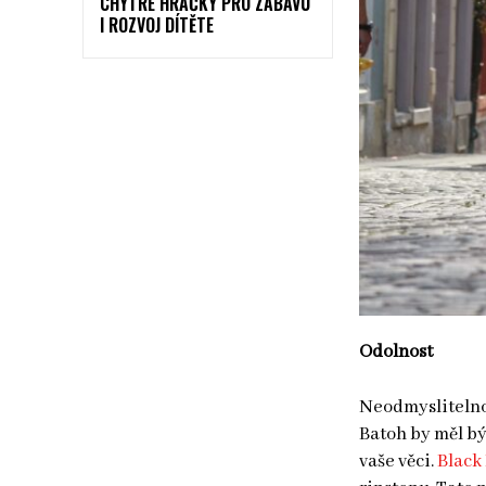
CHYTRÉ HRAČKY PRO ZÁBAVU
I ROZVOJ DÍTĚTE
Odolnost
Neodmyslitelnou
Batoh by měl bý
vaše věci.
Black