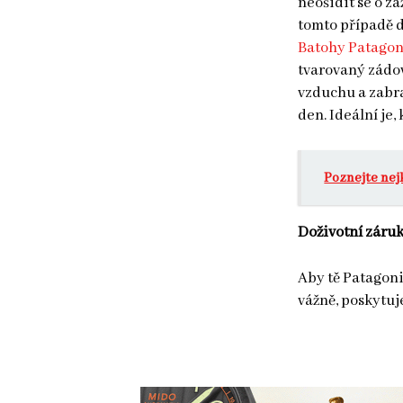
neošidit se o z
tomto případě 
Batohy Patagon
tvarovaný zádo
vzduchu a zabra
den. Ideální je,
Poznejte nej
Doživotní záru
Aby tě Patagoni
vážně, poskytuje