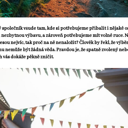
společník všude tam, kde si potřebujeme přibalit i nějaké 
či nezbytnou výbavu, a zároveň potřebujeme mít volné ruce. 
sou nejvíc, tak proč na ně nenaložit? Člověk by řekl, že výbě
u nemůže být žádná věda. Pravdou je, že špatně zvolený neb
h vás dokáže pěkně zničit.