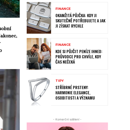
FINANCE
OKAMŽITÁ PŮJČKA: KDY JI
SKUTEČNĚ POTŘEBUJETE A JAK
JI ZÍSKAT RYCHLE
osobní
Nakonec,
r
FINANCE
o
KDE SI PŮJČIT PENÍZE IHNED:
PRŮVODCE PRO CHVÍLE, KDY
ČAS NEČEKÁ
TIPY
STŘÍBRNÉ PRSTENY:
HARMONIE ELEGANCE,
OSOBITOSTI A VÝZNAMU
- Komerční sdělení -