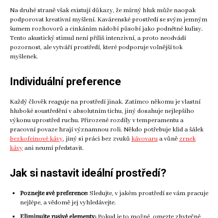
Na druhé straně však existují důkazy, že mírný hluk může naopak
podporovat kreativní myšlení. Kavárenské prostředí se svým jemným
šumem rozhovorů a cinkáním nádobí působí jako podnětné kulisy.
Tento akustický stimul není příliš intenzivní, a proto neodvádí
pozornost, ale vytváří prostředí, které podporuje volnější tok
myšlenek.
Individuální preference
Každý člověk reaguje na prostředí jinak. Zatímco někomu je vlastní
hluboké soustředění v absolutním tichu, jiný dosahuje nejlepšího
výkonu uprostřed ruchu. Přirozené rozdíly v temperamentu a
pracovní povaze hrají významnou roli. Někdo potřebuje klid a šálek
bezkofeinové kávy
, jiný si práci bez zvuků
kávovaru
a vůně
zrnek
kávy
ani neumí představit.
Jak si nastavit ideální prostředí?
Poznejte své preference:
Sledujte, v jakém prostředí se vám pracuje
nejlépe, a vědomě jej vyhledávejte.
Eliminujte rušivé elementy:
Pokud je to možné, omezte zbytečné