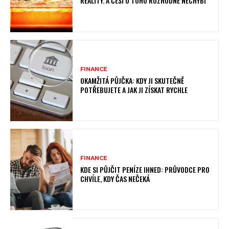
REALITY. A ČEŠI U TOHO ROZHODNĚ NECHYBÍ
FINANCE
OKAMŽITÁ PŮJČKA: KDY JI SKUTEČNĚ
POTŘEBUJETE A JAK JI ZÍSKAT RYCHLE
FINANCE
KDE SI PŮJČIT PENÍZE IHNED: PRŮVODCE PRO
CHVÍLE, KDY ČAS NEČEKÁ