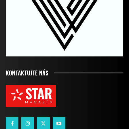
KONTAKTUJTE NÁS
STAR
M A G A Z Í N