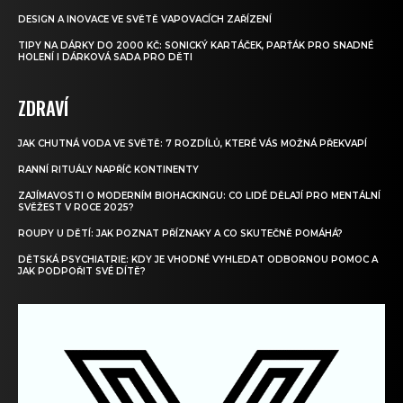
DESIGN A INOVACE VE SVĚTĚ VAPOVACÍCH ZAŘÍZENÍ
TIPY NA DÁRKY DO 2000 KČ: SONICKÝ KARTÁČEK, PARŤÁK PRO SNADNÉ
HOLENÍ I DÁRKOVÁ SADA PRO DĚTI
ZDRAVÍ
JAK CHUTNÁ VODA VE SVĚTĚ: 7 ROZDÍLŮ, KTERÉ VÁS MOŽNÁ PŘEKVAPÍ
RANNÍ RITUÁLY NAPŘÍČ KONTINENTY
ZAJÍMAVOSTI O MODERNÍM BIOHACKINGU: CO LIDÉ DĚLAJÍ PRO MENTÁLNÍ
SVĚŽEST V ROCE 2025?
ROUPY U DĚTÍ: JAK POZNAT PŘÍZNAKY A CO SKUTEČNĚ POMÁHÁ?
DĚTSKÁ PSYCHIATRIE: KDY JE VHODNÉ VYHLEDAT ODBORNOU POMOC A
JAK PODPOŘIT SVÉ DÍTĚ?