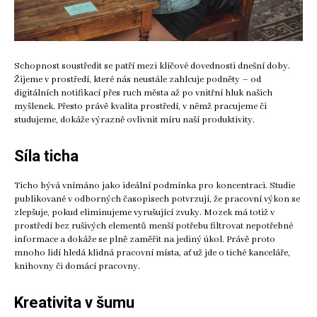
Schopnost soustředit se patří mezi klíčové dovednosti dnešní doby.
Žijeme v prostředí, které nás neustále zahlcuje podněty – od
digitálních notifikací přes ruch města až po vnitřní hluk našich
myšlenek. Přesto právě kvalita prostředí, v němž pracujeme či
studujeme, dokáže výrazně ovlivnit míru naší produktivity.
Síla ticha
Ticho bývá vnímáno jako ideální podmínka pro koncentraci. Studie
publikované v odborných časopisech potvrzují, že pracovní výkon se
zlepšuje, pokud eliminujeme vyrušující zvuky. Mozek má totiž v
prostředí bez rušivých elementů menší potřebu filtrovat nepotřebné
informace a dokáže se plně zaměřit na jediný úkol. Právě proto
mnoho lidí hledá klidná pracovní místa, ať už jde o tiché kanceláře,
knihovny či domácí pracovny.
Kreativita v šumu