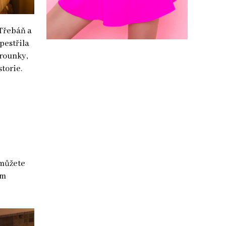
 Třebáň a
pestřila
erounky,
torie.
 můžete
ém