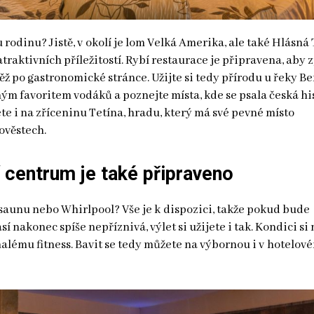
u rodinu? Jistě, v okolí je lom Velká Amerika, ale také Hlásná
traktivních příležitostí. Rybí restaurace je připravena, aby z
ž po gastronomické stránce. Užijte si tedy přírodu u řeky B
ným favoritem vodáků a poznejte místa, kde se psala česká his
te i na zříceninu Tetína, hradu, který má své pevné místo
ověstech.
 centrum je také připraveno
saunu nebo Whirlpool? Vše je k dispozici, takže pokud bude
í nakonec spíše nepříznivá, výlet si užijete i tak. Kondici si
alému fitness. Bavit se tedy můžete na výbornou i v hotelov