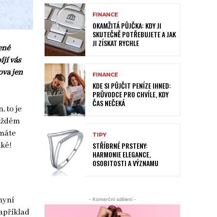
FINANCE
OKAMŽITÁ PŮJČKA: KDY JI
SKUTEČNĚ POTŘEBUJETE A JAK
JI ZÍSKAT RYCHLE
ené
jí vás
ova jen
FINANCE
KDE SI PŮJČIT PENÍZE IHNED:
PRŮVODCE PRO CHVÍLE, KDY
ČAS NEČEKÁ
, to je
každém
 máte
TIPY
STŘÍBRNÉ PRSTENY:
aké!
HARMONIE ELEGANCE,
OSOBITOSTI A VÝZNAMU
 nyní
- Komerční sdělení -
apříklad