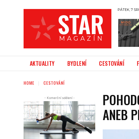
STAR
PÁTEK, 7 SR
M A G A Z Í N
AKTUALITY
BYDLENÍ
CESTOVÁNÍ
HOME
CESTOVÁNÍ
POHODO
- Komerční sdělení -
ANEB P