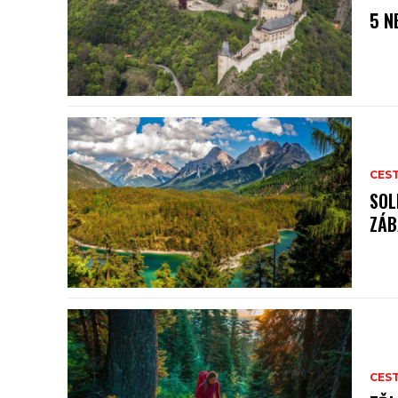
5 N
CES
SOL
ZÁB
CES