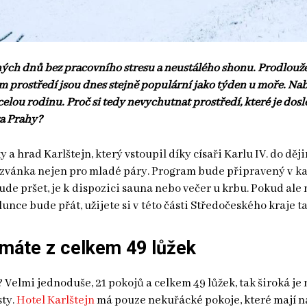
dných dnů bez pracovního stresu a neustálého shonu. Prodlouž
m prostředí jsou dnes stejně populární jako týden u moře. Nabí
 celou rodinu. Proč si tedy nevychutnat prostředí, které je dosl
ra Prahy?
a hrad Karlštejn, který vstoupil díky císaři Karlu IV. do dějin
ozvánka nejen pro mladé páry. Program bude připravený v 
ude pršet, je k dispozici sauna nebo večer u krbu. Pokud ale
lunce bude přát, užijete si v této části Středočeského kraje t
 máte z celkem 49 lůžek
? Velmi jednoduše, 21 pokojů a celkem 49 lůžek, tak široká je
sty.
Hotel Karlštejn
má pouze nekuřácké pokoje, které mají n