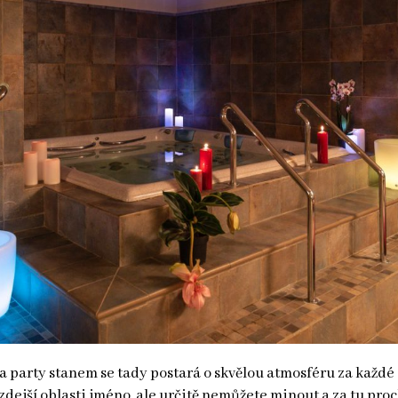
 a party stanem se tady postará o skvělou atmosféru za každé 
l zdejší oblasti jméno, ale určitě nemůžete minout a za tu pr