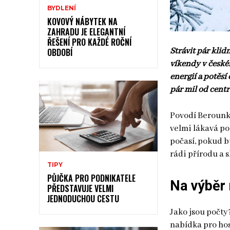
BYDLENÍ
KOVOVÝ NÁBYTEK NA
ZAHRADU JE ELEGANTNÍ
ŘEŠENÍ PRO KAŽDÉ ROČNÍ
Strávit pár kli
OBDOBÍ
víkendy v české
energií a potěší
pár mil od cent
Povodí Berounky 
velmi lákavá p
počasí, pokud b
rádi přírodu a s
TIPY
PŮJČKA PRO PODNIKATELE
Na výběr
PŘEDSTAVUJE VELMI
JEDNODUCHOU CESTU
Jako jsou počty
nabídka pro ho