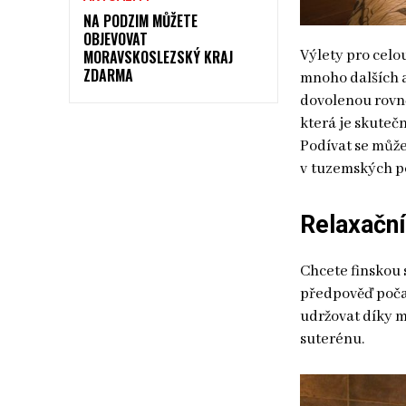
NA PODZIM MŮŽETE
OBJEVOVAT
MORAVSKOSLEZSKÝ KRAJ
Výlety pro celo
ZDARMA
mnoho dalších a
dovolenou rovně
která je skuteč
Podívat se může
v tuzemských p
Relaxační
Chcete finskou 
předpověď počas
udržovat díky m
suterénu.