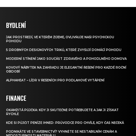
BYDLENÍ
JAK PROSTŘEDÍ, VE KTERÉM ŽIJEME, OVLIVŇUJE NAŠI PSYCHICKOU
POHODU
5 DROBNÝCH DESIGNOVÝCH TRIKŮ, KTERÉ ZVYŠUJÍ DOMÁCÍ POHODU
MODERNÍ STÍNĚNÍ JAKO SOUČÁST ZDRAVÉHO A POHODLNÉHO DOMOVA
KOVOVÝ NÁBYTEK NA ZAHRADU JE ELEGANTNÍ ŘEŠENÍ PRO KAŽDÉ ROČNÍ
OBDOBÍ
ALPHAHEAT – LÍDR V ŘEŠENÍCH PRO PODLAHOVÉ VYTÁPĚNÍ
FINANCE
OKAMŽITÁ PŮJČKA: KDY JI SKUTEČNĚ POTŘEBUJETE A JAK JI ZÍSKAT
RYCHLE
KDE SI PŮJČIT PENÍZE IHNED: PRŮVODCE PRO CHVÍLE, KDY ČAS NEČEKÁ
PODNIKÁTE VE STAVEBNICTVÍ? VYHNĚTE SE NESTABILNÍM CENÁM A
NEDOSTUPNOSTI MATERIÁLU