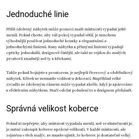
Jednoduché linie
Příliš zdobený nábytek může pomoci malé místnosti vypadat ještě
menší. Pokud chcete, aby váš pokoj vypadal větší, je mnohem
výhodnější používat jednoduché kousky s elegantními a
jednoduchými liniemi. Kusy nábytku s přímými liniemi vypadají
opticky jednodušší, designově čistější, ale také se vejdou do malých
prostorů snadněji než ty s křivkami.
Takže pokud bojujete s prostorem, je nejlepší čtvercový a obdélníkový
nábytek. Křivek se nemusíte vzdávat u dekorací. Například velké
zrcadlo se zdobeným rámem může vypadat skvěle, když je spárováno
s efektivním nábytkem. Stačí odolat pokušení to s designem přehánět.
Správná velikost koberce
Pokud si nepřejete, aby místnost vypadala menší, než ve skutečnosti je,
je nutné zakoupit koberec správné velikosti. V každé místnosti, ale
zejména v těch malýc, se musíte ujistit, že koberec je dostatečně velký.