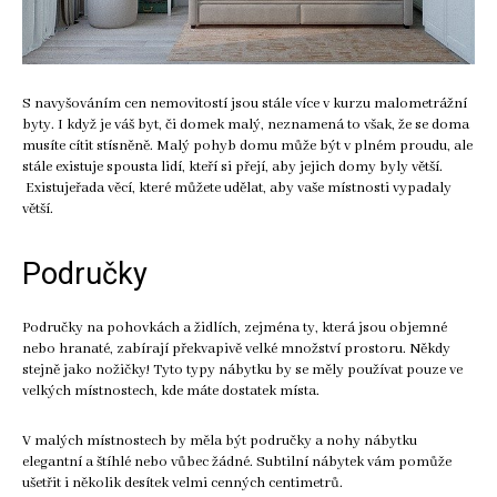
S navyšováním cen nemovitostí jsou stále více v kurzu malometrážní
byty. I když je váš byt, či domek malý, neznamená to však, že se doma
musíte cítit stísněně. Malý pohyb domu může být v plném proudu, ale
stále existuje spousta lidí, kteří si přejí, aby jejich domy byly větší.
Existujeřada věcí, které můžete udělat, aby vaše místnosti vypadaly
větší.
Područky
Područky na pohovkách a židlích, zejména ty, která jsou objemné
nebo hranaté, zabírají překvapivě velké množství prostoru. Někdy
stejně jako nožičky! Tyto typy nábytku by se měly používat pouze ve
velkých místnostech, kde máte dostatek místa.
V malých místnostech by měla být područky a nohy nábytku
elegantní a štíhlé nebo vůbec žádné. Subtilní nábytek vám pomůže
ušetřit i několik desítek velmi cenných centimetrů.