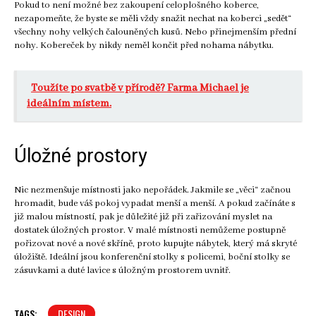
Pokud to není možné bez zakoupení celoplošného koberce,
nezapomeňte, že byste se měli vždy snažit nechat na koberci „sedět“
všechny nohy velkých čalouněných kusů. Nebo přinejmenším přední
nohy. Kobereček by nikdy neměl končit před nohama nábytku.
Toužíte po svatbě v přírodě? Farma Michael je
ideálním místem.
Úložné prostory
Nic nezmenšuje místnosti jako nepořádek. Jakmile se „věci“ začnou
hromadit, bude váš pokoj vypadat menší a menší. A pokud začínáte s
již malou místností, pak je důležité již při zařizování myslet na
dostatek úložných prostor. V malé místnosti nemůžeme postupně
pořizovat nové a nové skříně, proto kupujte nábytek, který má skryté
úložiště. Ideální jsou konferenční stolky s policemi, boční stolky se
zásuvkami a duté lavice s úložným prostorem uvnitř.
TAGS:
DESIGN