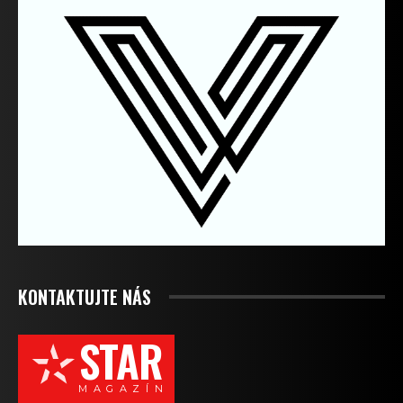
KONTAKTUJTE NÁS
STAR
M A G A Z Í N