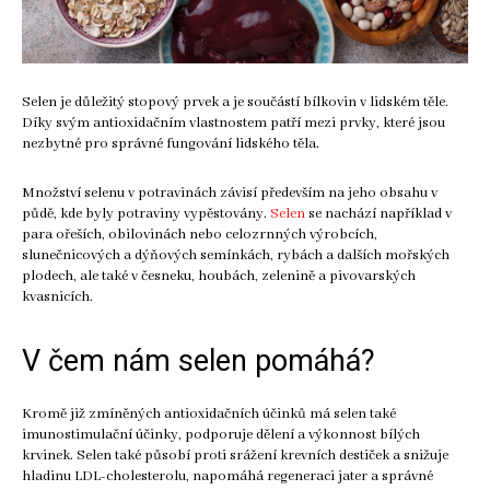
Selen je důležitý stopový prvek a je součástí bílkovin v lidském těle.
Díky svým antioxidačním vlastnostem patří mezi prvky, které jsou
nezbytné pro správné fungování lidského těla.
Množství selenu v potravinách závisí především na jeho obsahu v
půdě, kde byly potraviny vypěstovány.
Selen
se nachází například v
para ořeších, obilovinách nebo celozrnných výrobcích,
slunečnicových a dýňových semínkách, rybách a dalších mořských
plodech, ale také v česneku, houbách, zelenině a pivovarských
kvasnicích.
V čem nám selen pomáhá?
Kromě již zmíněných antioxidačních účinků má selen také
imunostimulační účinky, podporuje dělení a výkonnost bílých
krvinek. Selen také působí proti srážení krevních destiček a snižuje
hladinu LDL-cholesterolu, napomáhá regeneraci jater a správné