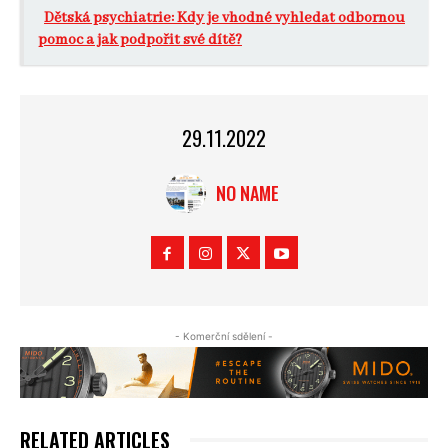
Dětská psychiatrie: Kdy je vhodné vyhledat odbornou
pomoc a jak podpořit své dítě?
29.11.2022
NO NAME
- Komerční sdělení -
RELATED ARTICLES