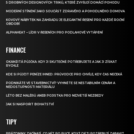
5 DROBNÝCH DESIGNOVÝCH TRIKŮ, KTERÉ ZVYŠUJÍ DOMÁCÍ POHODU
MODERNÍ STÍNĚNÍ JAKO SOUČÁST ZDRAVÉHO A POHODLNÉHO DOMOVA
KOVOVÝ NÁBYTEK NA ZAHRADU JE ELEGANTNÍ ŘEŠENÍ PRO KAŽDÉ ROČNÍ
OBDOBÍ
ALPHAHEAT – LÍDR V ŘEŠENÍCH PRO PODLAHOVÉ VYTÁPĚNÍ
FINANCE
OKAMŽITÁ PŮJČKA: KDY JI SKUTEČNĚ POTŘEBUJETE A JAK JI ZÍSKAT
RYCHLE
KDE SI PŮJČIT PENÍZE IHNED: PRŮVODCE PRO CHVÍLE, KDY ČAS NEČEKÁ
PODNIKÁTE VE STAVEBNICTVÍ? VYHNĚTE SE NESTABILNÍM CENÁM A
NEDOSTUPNOSTI MATERIÁLU
LÉTO BEZ MALÉRŮ ANEB POJISTKA PRO NEJVĚTŠÍ NEZBEDY
JAK SI NASPOŘIT BOHATSTVÍ
TIPY
PRÁZDNINY ZAČÍNAJÍ. CO MÍT PO RUCE, KDYŽ DĚTI POTŘEBUJÍ ZABAVIT