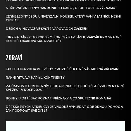
STŘÍBRNÉ PRSTENY: HARMONIE ELEGANCE, OSOBITOSTI A VÝZNAMU
ČERNÉ LEGÍNY JSOU UNIVERZÁLNÍ KOUSEK, KTERÝ VÁM V ŠATNÍKU NESMÍ
CHYBĚT
DESIGN A INOVACE VE SVĚTĚ VAPOVACÍCH ZAŘÍZENÍ
TIPY NA DÁRKY DO 2000 KČ: SONICKÝ KARTÁČEK, PARŤÁK PRO SNADNÉ
HOLENÍ I DÁRKOVÁ SADA PRO DĚTI
ZDRAVÍ
JAK CHUTNÁ VODA VE SVĚTĚ: 7 ROZDÍLŮ, KTERÉ VÁS MOŽNÁ PŘEKVAPÍ
RANNÍ RITUÁLY NAPŘÍČ KONTINENTY
ZAJÍMAVOSTI O MODERNÍM BIOHACKINGU: CO LIDÉ DĚLAJÍ PRO MENTÁLNÍ
SVĚŽEST V ROCE 2025?
ROUPY U DĚTÍ: JAK POZNAT PŘÍZNAKY A CO SKUTEČNĚ POMÁHÁ?
DĚTSKÁ PSYCHIATRIE: KDY JE VHODNÉ VYHLEDAT ODBORNOU POMOC A
JAK PODPOŘIT SVÉ DÍTĚ?