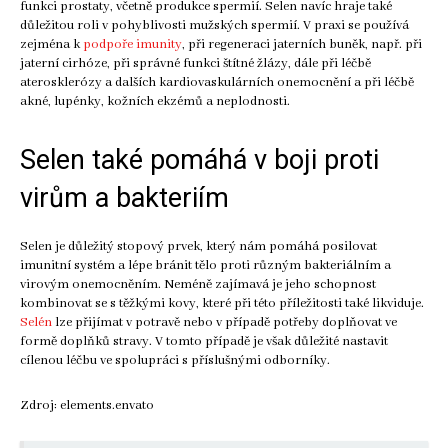
funkci prostaty, včetně produkce spermií. Selen navíc hraje také
důležitou roli v pohyblivosti mužských spermií. V praxi se používá
zejména k
podpoře imunity
, při regeneraci jaterních buněk, např. při
jaterní cirhóze, při správné funkci štítné žlázy, dále při léčbě
aterosklerózy a dalších kardiovaskulárních onemocnění a při léčbě
akné, lupénky, kožních ekzémů a neplodnosti.
Selen také pomáhá v boji proti
virům a bakteriím
Selen je důležitý stopový prvek, který nám pomáhá posilovat
imunitní systém a lépe bránit tělo proti různým bakteriálním a
virovým onemocněním. Neméně zajímavá je jeho schopnost
kombinovat se s těžkými kovy, které při této příležitosti také likviduje.
Selén
lze přijímat v potravě nebo v případě potřeby doplňovat ve
formě doplňků stravy. V tomto případě je však důležité nastavit
cílenou léčbu ve spolupráci s příslušnými odborníky.
Zdroj: elements.envato