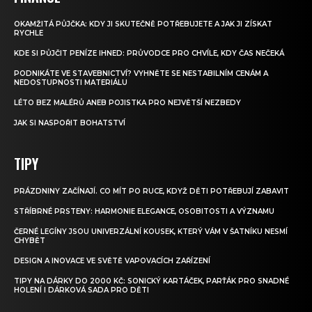
OKAMŽITÁ PŮJČKA: KDY JI SKUTEČNĚ POTŘEBUJETE A JAK JI ZÍSKAT
RYCHLE
KDE SI PŮJČIT PENÍZE IHNED: PRŮVODCE PRO CHVÍLE, KDY ČAS NEČEKÁ
PODNIKÁTE VE STAVEBNICTVÍ? VYHNĚTE SE NESTABILNÍM CENÁM A
NEDOSTUPNOSTI MATERIÁLU
LÉTO BEZ MALÉRŮ ANEB POJISTKA PRO NEJVĚTŠÍ NEZBEDY
JAK SI NASPOŘIT BOHATSTVÍ
TIPY
PRÁZDNINY ZAČÍNAJÍ. CO MÍT PO RUCE, KDYŽ DĚTI POTŘEBUJÍ ZABAVIT
STŘÍBRNÉ PRSTENY: HARMONIE ELEGANCE, OSOBITOSTI A VÝZNAMU
ČERNÉ LEGÍNY JSOU UNIVERZÁLNÍ KOUSEK, KTERÝ VÁM V ŠATNÍKU NESMÍ
CHYBĚT
DESIGN A INOVACE VE SVĚTĚ VAPOVACÍCH ZAŘÍZENÍ
TIPY NA DÁRKY DO 2000 KČ: SONICKÝ KARTÁČEK, PARŤÁK PRO SNADNÉ
HOLENÍ I DÁRKOVÁ SADA PRO DĚTI