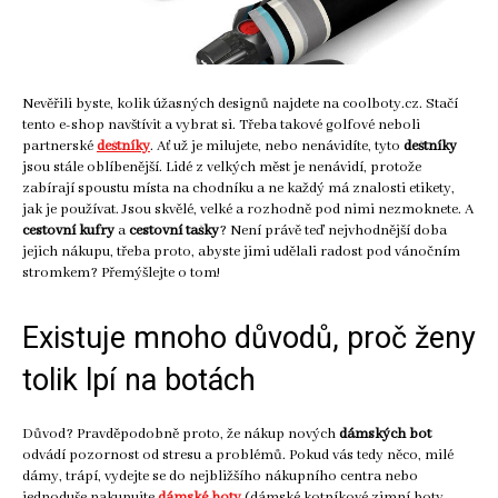
Nevěřili byste, kolik úžasných designů najdete na coolboty.cz. Stačí
tento e-shop navštívit a vybrat si. Třeba takové golfové neboli
partnerské
deštníky
. Ať už je milujete, nebo nenávidíte, tyto
deštníky
jsou stále oblíbenější. Lidé z velkých měst je nenávidí, protože
zabírají spoustu místa na chodníku a ne každý má znalosti etikety,
jak je používat. Jsou skvělé, velké a rozhodně pod nimi nezmoknete. A
cestovní kufry
a
cestovní tašky
? Není právě teď nejvhodnější doba
jejich nákupu, třeba proto, abyste jimi udělali radost pod vánočním
stromkem? Přemýšlejte o tom!
Existuje mnoho důvodů, proč ženy
tolik lpí na botách
Důvod? Pravděpodobně proto, že nákup nových
dámských bot
odvádí pozornost od stresu a problémů. Pokud vás tedy něco, milé
dámy, trápí, vydejte se do nejbližšího nákupního centra nebo
jednoduše nakupujte
dámské boty
(dámské kotníkové zimní boty,