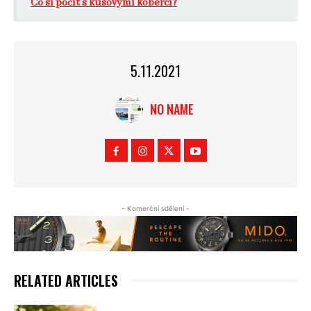
Co si počít s kusovými koberci?
5.11.2021
NO NAME
- Komerční sdělení -
RELATED ARTICLES