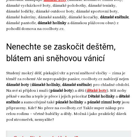
dámské vycházkové boty, dámské polobotky, dámské tenisky,
dámské lodičky, dámské outdoor boty, dámské sportovní boty,
dámské baleríny, dámské sandály, dámské kozačky,
dámské sněhule
,
dámské pantofle,
dámské holínky
a dámskou plážovou obuv) z
pohodlí domova na coolboty.cz.
Nenechte se zaskočit deštěm,
blátem ani sněhovou vánicí
Studený mokrý déšť, pískající vítr a první sněhové vločky – zima je
téměř za rohem! Ale nepropadejte panice, coolboty.cz nabízejí nejen
dámské boty
(
dámské holínky, dámské sněhule
) pro chladné období.
Na své si přijdou i muži (
pánské boty
) a děti (
dětské boty
). Mít nohy
pěkně v suchu a teple je přece i jejich priorita!
Dětské holínky
a
dětské
sněhule
a samozřejmě také
pánské holínky
a
pánské zimní boty
jsou
připraveny. Kde? No přece na coolboty.cz! Takže super nákup pro
celou rodinu – včetně babičky a dědy. Možná i jako praktický dárek
pod stromeček, nemyslíte?