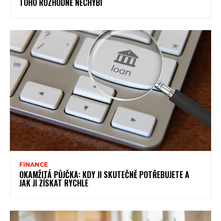
TOHO ROZHODNĚ NECHYBÍ
FINANCE
OKAMŽITÁ PŮJČKA: KDY JI SKUTEČNĚ POTŘEBUJETE A
JAK JI ZÍSKAT RYCHLE