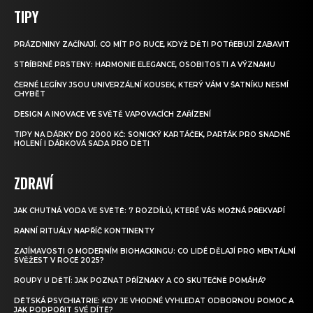
TIPY
PRÁZDNINY ZAČÍNAJÍ. CO MÍT PO RUCE, KDYŽ DĚTI POTŘEBUJÍ ZABAVIT
STŘÍBRNÉ PRSTENY: HARMONIE ELEGANCE, OSOBITOSTI A VÝZNAMU
ČERNÉ LEGÍNY JSOU UNIVERZÁLNÍ KOUSEK, KTERÝ VÁM V ŠATNÍKU NESMÍ
CHYBĚT
DESIGN A INOVACE VE SVĚTĚ VAPOVACÍCH ZAŘÍZENÍ
TIPY NA DÁRKY DO 2000 KČ: SONICKÝ KARTÁČEK, PARŤÁK PRO SNADNÉ
HOLENÍ I DÁRKOVÁ SADA PRO DĚTI
ZDRAVÍ
JAK CHUTNÁ VODA VE SVĚTĚ: 7 ROZDÍLŮ, KTERÉ VÁS MOŽNÁ PŘEKVAPÍ
RANNÍ RITUÁLY NAPŘÍČ KONTINENTY
ZAJÍMAVOSTI O MODERNÍM BIOHACKINGU: CO LIDÉ DĚLAJÍ PRO MENTÁLNÍ
SVĚŽEST V ROCE 2025?
ROUPY U DĚTÍ: JAK POZNAT PŘÍZNAKY A CO SKUTEČNĚ POMÁHÁ?
DĚTSKÁ PSYCHIATRIE: KDY JE VHODNÉ VYHLEDAT ODBORNOU POMOC A
JAK PODPOŘIT SVÉ DÍTĚ?