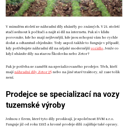
V minulém století se náhradní díly sháněly po známých. V 21. století
stačí sednout k počítači a najít si díl na internetu. Pak si v klidu
porovnáte, kde ho mají nejlevnější, kde jsou schopni vám ho rychle
dodat a odtamtud objednáte. Tedy aspoň takhle to funguje v případě,
kdy potřebujete náhradní díl na nějaké modernější
vozidlo
. Jenže co
když sháníte díly na starou Škodovku nebo Zetor?
Pak je potřeba se zaměřit na specializovaného prodejce. Těch, kteří
mají
náhradní díly Zetor 25
nebo na jiné staré traktory, už zase tolik
není.
Prodejce se specializací na vozy
tuzemské výroby
Jednou z firem, které tyto díly prodávají, je společnost BVM s.r.o.
Funguje již od roku 1993 a kromě prodeje dílů zajišťuje také opravy.