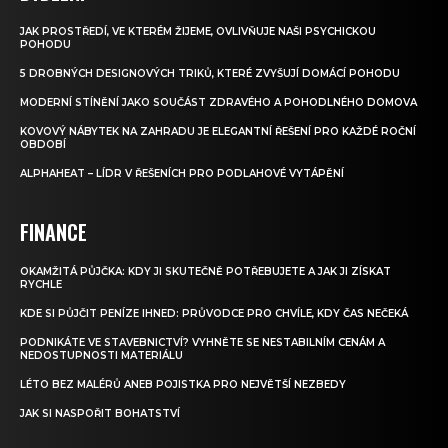
JAK PROSTŘEDÍ, VE KTERÉM ŽIJEME, OVLIVŇUJE NAŠI PSYCHICKOU
POHODU
5 DROBNÝCH DESIGNOVÝCH TRIKŮ, KTERÉ ZVYŠUJÍ DOMÁCÍ POHODU
MODERNÍ STÍNĚNÍ JAKO SOUČÁST ZDRAVÉHO A POHODLNÉHO DOMOVA
KOVOVÝ NÁBYTEK NA ZAHRADU JE ELEGANTNÍ ŘEŠENÍ PRO KAŽDÉ ROČNÍ
OBDOBÍ
ALPHAHEAT – LÍDR V ŘEŠENÍCH PRO PODLAHOVÉ VYTÁPĚNÍ
FINANCE
OKAMŽITÁ PŮJČKA: KDY JI SKUTEČNĚ POTŘEBUJETE A JAK JI ZÍSKAT
RYCHLE
KDE SI PŮJČIT PENÍZE IHNED: PRŮVODCE PRO CHVÍLE, KDY ČAS NEČEKÁ
PODNIKÁTE VE STAVEBNICTVÍ? VYHNĚTE SE NESTABILNÍM CENÁM A
NEDOSTUPNOSTI MATERIÁLU
LÉTO BEZ MALÉRŮ ANEB POJISTKA PRO NEJVĚTŠÍ NEZBEDY
JAK SI NASPOŘIT BOHATSTVÍ