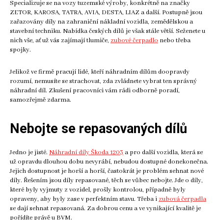
Specializuje se na vozy tuzemské výroby, konkrétně na značky
ZETOR, KAROSA, TATRA, AVIA, DESTA, LIAZ a další. Postupně jsou
zařazovány díly na zahraniční nákladní vozidla, zemědělskou a
stavební techniku. Nabídka českých dílů je však stále větší. Seženete u
nich vše, ať už vás zajímají tlumiče,
zubové čerpadlo
nebo třeba
spojky.
Jelikož ve firmě pracují lidé, kteří náhradním dílům doopravdy
rozumí, nemusíte se strachovat, zda zvládnete vybrat ten správný
náhradní díl. Zkušení pracovníci vám rádi odborně poradí,
samozřejmě zdarma.
Nebojte se repasovaných dílů
Jedno je jisté.
Náhradní díly Škoda 1203
a pro další vozidla, která se
už opravdu dlouhou dobu nevyrábí, nebudou dostupné donekonečna.
Jejich dostupnost je horší a horší, častokrát je problém sehnat nové
díly. Řešením jsou díly repasované, těch se vůbec nebojte. Jde o díly,
které byly vyjmuty z vozidel, prošly kontrolou, případně byly
opraveny, aby byly zase v perfektním stavu. Třeba i
zubová čerpadla
se dají sehnat repasovaná. Za dobrou cenu a ve vynikající kvalitě je
pořídíte právě u BVM.