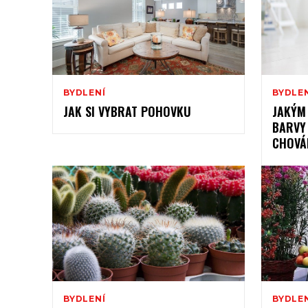
BYDLENÍ
BYDLE
JAK SI VYBRAT POHOVKU
JAKÝM
BARVY
CHOVÁN
BYDLENÍ
BYDLE