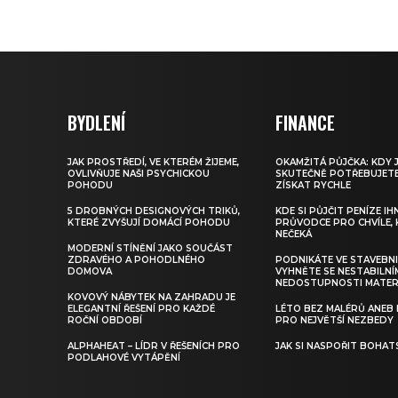
BYDLENÍ
FINANCE
JAK PROSTŘEDÍ, VE KTERÉM ŽIJEME,
OKAMŽITÁ PŮJČKA: KDY J
OVLIVŇUJE NAŠI PSYCHICKOU
SKUTEČNĚ POTŘEBUJETE 
POHODU
ZÍSKAT RYCHLE
5 DROBNÝCH DESIGNOVÝCH TRIKŮ,
KDE SI PŮJČIT PENÍZE IH
KTERÉ ZVYŠUJÍ DOMÁCÍ POHODU
PRŮVODCE PRO CHVÍLE, 
NEČEKÁ
MODERNÍ STÍNĚNÍ JAKO SOUČÁST
ZDRAVÉHO A POHODLNÉHO
PODNIKÁTE VE STAVEBNI
DOMOVA
VYHNĚTE SE NESTABILNÍ
NEDOSTUPNOSTI MATER
KOVOVÝ NÁBYTEK NA ZAHRADU JE
ELEGANTNÍ ŘEŠENÍ PRO KAŽDÉ
LÉTO BEZ MALÉRŮ ANEB 
ROČNÍ OBDOBÍ
PRO NEJVĚTŠÍ NEZBEDY
ALPHAHEAT – LÍDR V ŘEŠENÍCH PRO
JAK SI NASPOŘIT BOHAT
PODLAHOVÉ VYTÁPĚNÍ