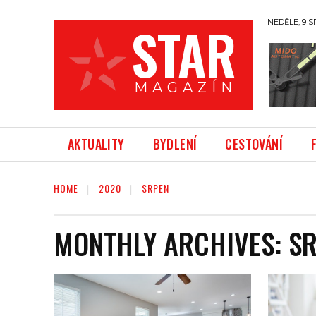
STAR
NEDĚLE, 9 S
M A G A Z Í N
AKTUALITY
BYDLENÍ
CESTOVÁNÍ
HOME
2020
SRPEN
MONTHLY ARCHIVES: SR