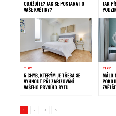
ODJÍŽDÍTE? JAK SE POSTARAT O
JAK P
VAŠE KVĚTINY?
PODZI
TIPY
TIPY
5 CHYB, KTERÝM JE TŘEBA SE
MÁLO 
VYHNOUT PŘI ZAŘIZOVÁNÍ
POKOJ
VAŠEHO PRVNÍHO BYTU
ZVĚTŠI
1
2
3