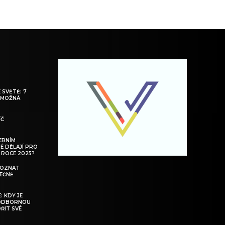
 SVĚTĚ: 7
S MOŽNÁ
ÍČ
ERNÍM
DÉ DĚLAJÍ PRO
 ROCE 2025?
POZNAT
TEČNĚ
: KDY JE
 ODBORNOU
ŘIT SVÉ