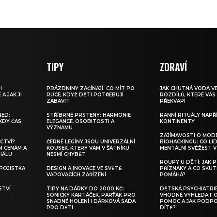
TIPY
ZDRAVÍ
I
PRÁZDNINY ZAČÍNAJÍ. CO MÍT PO
JAK CHUTNÁ VODA VE
A JAK JI
RUCE, KDYŽ DĚTI POTŘEBUJÍ
ROZDÍLŮ, KTERÉ VÁ
ZABAVIT
PŘEKVAPÍ
NED:
STŘÍBRNÉ PRSTENY: HARMONIE
RANNÍ RITUÁLY NAPŘ
KDY ČAS
ELEGANCE, OSOBITOSTI A
KONTINENTY
VÝZNAMU
ZAJÍMAVOSTI O MOD
CTVÍ?
ČERNÉ LEGÍNY JSOU UNIVERZÁLNÍ
BIOHACKINGU: CO LI
M CENÁM A
KOUSEK, KTERÝ VÁM V ŠATNÍKU
MENTÁLNÍ SVĚŽEST V
IÁLU
NESMÍ CHYBĚT
ROUPY U DĚTÍ: JAK 
POJISTKA
DESIGN A INOVACE VE SVĚTĚ
PŘÍZNAKY A CO SKU
VAPOVACÍCH ZAŘÍZENÍ
POMÁHÁ?
STVÍ
TIPY NA DÁRKY DO 2000 KČ:
DĚTSKÁ PSYCHIATRIE
SONICKÝ KARTÁČEK, PARŤÁK PRO
VHODNÉ VYHLEDAT
SNADNÉ HOLENÍ I DÁRKOVÁ SADA
POMOC A JAK PODPO
PRO DĚTI
DÍTĚ?