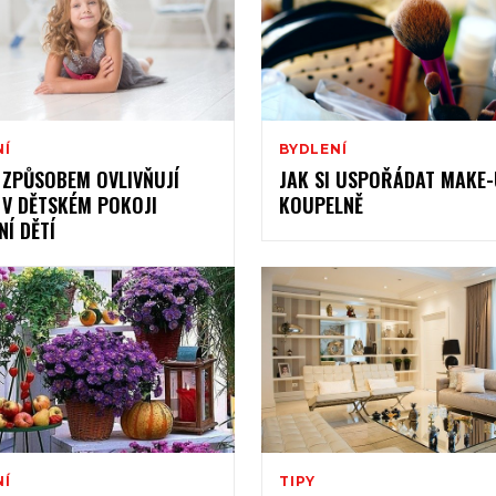
NÍ
BYDLENÍ
 ZPŮSOBEM OVLIVŇUJÍ
JAK SI USPOŘÁDAT MAKE-
 V DĚTSKÉM POKOJI
KOUPELNĚ
Í DĚTÍ
NÍ
TIPY