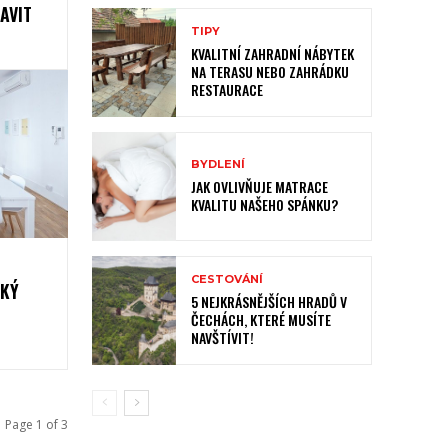
AVIT
TIPY
KVALITNÍ ZAHRADNÍ NÁBYTEK
NA TERASU NEBO ZAHRÁDKU
RESTAURACE
BYDLENÍ
JAK OVLIVŇUJE MATRACE
KVALITU NAŠEHO SPÁNKU?
CESTOVÁNÍ
ZKÝ
5 NEJKRÁSNĚJŠÍCH HRADŮ V
ČECHÁCH, KTERÉ MUSÍTE
NAVŠTÍVIT!
Page 1 of 3