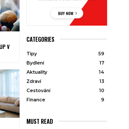
CATEGORIES
UP V
Tipy
59
Bydlení
17
Aktuality
14
Zdraví
13
Cestování
10
Finance
9
MUST READ