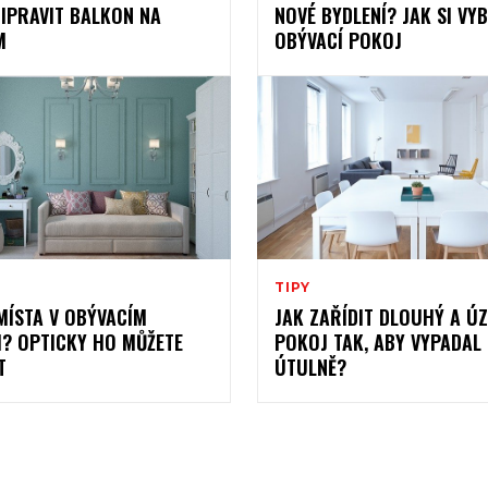
ŘIPRAVIT BALKON NA
NOVÉ BYDLENÍ? JAK SI VYB
M
OBÝVACÍ POKOJ
TIPY
MÍSTA V OBÝVACÍM
JAK ZAŘÍDIT DLOUHÝ A Ú
I? OPTICKY HO MŮŽETE
POKOJ TAK, ABY VYPADAL
T
ÚTULNĚ?