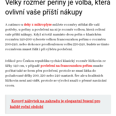
Velký rozměr peřiny je volba, která
ovlivní vaše příští nákupy
A zatímco u
deky z mikroplyše
můžete rozměry střídat dle vaší
potřeby, u peřiny a povlečení na ni je rozměr volbou, která ovlivní
vaše příští nákupy. Když si totiž namísto dvou peřin o klasickém
rozměru 140×200 vyberete velkou francouzskou peřinu o rozměru
200×240, nebo dokonce prodlouženou volbu 220×240, budete se tímto
rozměrem muset řídit i při výběru povlečení.
Jelikož pro Českou republiku vychází klasický rozměr lůžkovin ze
šířky 140 cm, v případě
povlečení na francouzskou peřinu
musíte
počítat také se švem přes povlečení, protože se musí látka do
požadované délky 200, 220 nebo 240 nastavit. Šev ale u kvalitních
lůžkovin není ani vidět, protože se výrobci snaží o přesné navázání
vzoru.
Kovový nábytek na zahradu je elegantní řešení pro
každé roční období