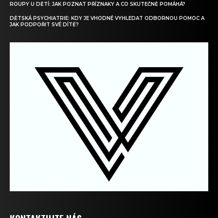
ROUPY U DĚTÍ: JAK POZNAT PŘÍZNAKY A CO SKUTEČNĚ POMÁHÁ?
DĚTSKÁ PSYCHIATRIE: KDY JE VHODNÉ VYHLEDAT ODBORNOU POMOC A
JAK PODPOŘIT SVÉ DÍTĚ?