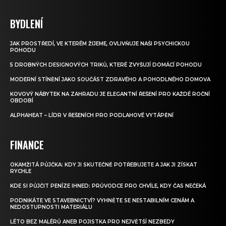
BYDLENÍ
JAK PROSTŘEDÍ, VE KTERÉM ŽIJEME, OVLIVŇUJE NAŠI PSYCHICKOU
POHODU
5 DROBNÝCH DESIGNOVÝCH TRIKŮ, KTERÉ ZVYŠUJÍ DOMÁCÍ POHODU
MODERNÍ STÍNĚNÍ JAKO SOUČÁST ZDRAVÉHO A POHODLNÉHO DOMOVA
KOVOVÝ NÁBYTEK NA ZAHRADU JE ELEGANTNÍ ŘEŠENÍ PRO KAŽDÉ ROČNÍ
OBDOBÍ
ALPHAHEAT – LÍDR V ŘEŠENÍCH PRO PODLAHOVÉ VYTÁPĚNÍ
FINANCE
OKAMŽITÁ PŮJČKA: KDY JI SKUTEČNĚ POTŘEBUJETE A JAK JI ZÍSKAT
RYCHLE
KDE SI PŮJČIT PENÍZE IHNED: PRŮVODCE PRO CHVÍLE, KDY ČAS NEČEKÁ
PODNIKÁTE VE STAVEBNICTVÍ? VYHNĚTE SE NESTABILNÍM CENÁM A
NEDOSTUPNOSTI MATERIÁLU
LÉTO BEZ MALÉRŮ ANEB POJISTKA PRO NEJVĚTŠÍ NEZBEDY