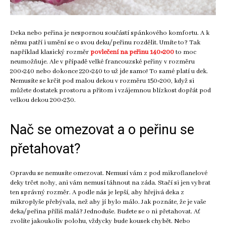
Deka nebo peřina je nespornou součástí spánkového komfortu. A k
němu patří i umění se o svou deku/peřinu rozdělit. Umíte to? Tak
například klasický rozměr
povlečení na peřinu 140×200
to moc
neumožňuje. Ale v případě velké francouzské peřiny v rozměru
200×240 nebo dokonce 220×240 to už jde samo! To samé platí u dek.
Nemusíte se krčit pod malou dekou v rozměru 150×200, když si
můžete dostatek prostoru a přitom i vzájemnou blízkost dopřát pod
velkou dekou 200×230.
Nač se omezovat a o peřinu se
přetahovat?
Opravdu se nemusíte omezovat. Nemusí vám z pod mikroflanelové
deky trčet nohy, ani vám nemusí táhnout na záda. Stačí si jen vybrat
ten správný rozměr. A podle nás je lepší, aby hřejivá deka z
mikroplyše přebývala, než aby jí bylo málo. Jak poznáte, že je vaše
deka/peřina příliš malá? Jednoduše. Budete se o ni přetahovat. Ať
zvolíte jakoukoliv polohu, vždycky bude kousek chybět. Nebo