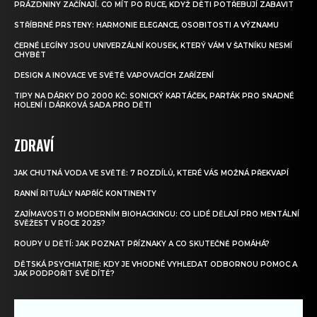
PRÁZDNINY ZAČÍNAJÍ. CO MÍT PO RUCE, KDYŽ DĚTI POTŘEBUJÍ ZABAVIT
STŘÍBRNÉ PRSTENY: HARMONIE ELEGANCE, OSOBITOSTI A VÝZNAMU
ČERNÉ LEGÍNY JSOU UNIVERZÁLNÍ KOUSEK, KTERÝ VÁM V ŠATNÍKU NESMÍ
CHYBĚT
DESIGN A INOVACE VE SVĚTĚ VAPOVACÍCH ZAŘÍZENÍ
TIPY NA DÁRKY DO 2000 KČ: SONICKÝ KARTÁČEK, PARŤÁK PRO SNADNÉ
HOLENÍ I DÁRKOVÁ SADA PRO DĚTI
ZDRAVÍ
JAK CHUTNÁ VODA VE SVĚTĚ: 7 ROZDÍLŮ, KTERÉ VÁS MOŽNÁ PŘEKVAPÍ
RANNÍ RITUÁLY NAPŘÍČ KONTINENTY
ZAJÍMAVOSTI O MODERNÍM BIOHACKINGU: CO LIDÉ DĚLAJÍ PRO MENTÁLNÍ
SVĚŽEST V ROCE 2025?
ROUPY U DĚTÍ: JAK POZNAT PŘÍZNAKY A CO SKUTEČNĚ POMÁHÁ?
DĚTSKÁ PSYCHIATRIE: KDY JE VHODNÉ VYHLEDAT ODBORNOU POMOC A
JAK PODPOŘIT SVÉ DÍTĚ?