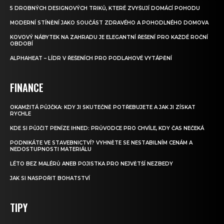
5 DROBNÝCH DESIGNOVÝCH TRIKŮ, KTERÉ ZVYŠUJÍ DOMÁCÍ POHODU
MODERNÍ STÍNĚNÍ JAKO SOUČÁST ZDRAVÉHO A POHODLNÉHO DOMOVA
KOVOVÝ NÁBYTEK NA ZAHRADU JE ELEGANTNÍ ŘEŠENÍ PRO KAŽDÉ ROČNÍ
OBDOBÍ
ALPHAHEAT – LÍDR V ŘEŠENÍCH PRO PODLAHOVÉ VYTÁPĚNÍ
FINANCE
OKAMŽITÁ PŮJČKA: KDY JI SKUTEČNĚ POTŘEBUJETE A JAK JI ZÍSKAT
RYCHLE
KDE SI PŮJČIT PENÍZE IHNED: PRŮVODCE PRO CHVÍLE, KDY ČAS NEČEKÁ
PODNIKÁTE VE STAVEBNICTVÍ? VYHNĚTE SE NESTABILNÍM CENÁM A
NEDOSTUPNOSTI MATERIÁLU
LÉTO BEZ MALÉRŮ ANEB POJISTKA PRO NEJVĚTŠÍ NEZBEDY
JAK SI NASPOŘIT BOHATSTVÍ
TIPY