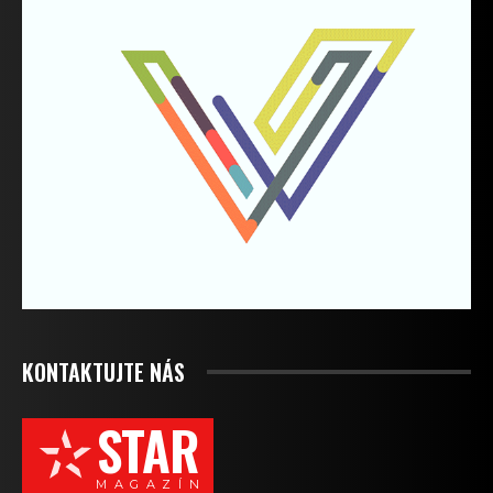
KONTAKTUJTE NÁS
STAR
M A G A Z Í N