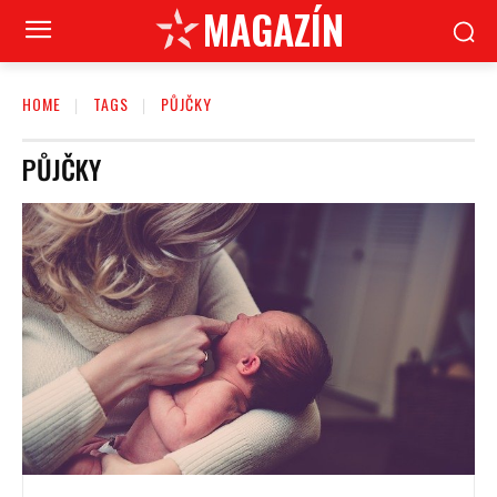
MAGAZÍN
HOME
TAGS
PŮJČKY
PŮJČKY