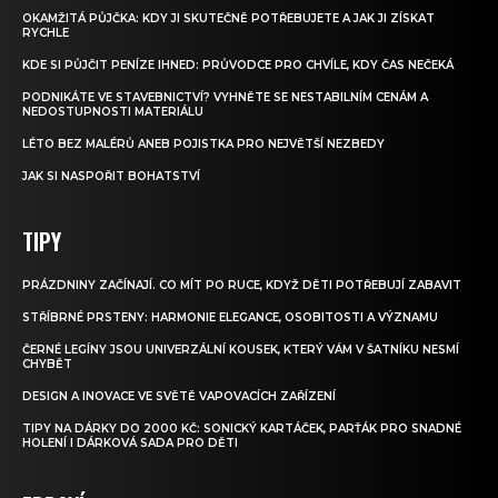
OKAMŽITÁ PŮJČKA: KDY JI SKUTEČNĚ POTŘEBUJETE A JAK JI ZÍSKAT
RYCHLE
KDE SI PŮJČIT PENÍZE IHNED: PRŮVODCE PRO CHVÍLE, KDY ČAS NEČEKÁ
PODNIKÁTE VE STAVEBNICTVÍ? VYHNĚTE SE NESTABILNÍM CENÁM A
NEDOSTUPNOSTI MATERIÁLU
LÉTO BEZ MALÉRŮ ANEB POJISTKA PRO NEJVĚTŠÍ NEZBEDY
JAK SI NASPOŘIT BOHATSTVÍ
TIPY
PRÁZDNINY ZAČÍNAJÍ. CO MÍT PO RUCE, KDYŽ DĚTI POTŘEBUJÍ ZABAVIT
STŘÍBRNÉ PRSTENY: HARMONIE ELEGANCE, OSOBITOSTI A VÝZNAMU
ČERNÉ LEGÍNY JSOU UNIVERZÁLNÍ KOUSEK, KTERÝ VÁM V ŠATNÍKU NESMÍ
CHYBĚT
DESIGN A INOVACE VE SVĚTĚ VAPOVACÍCH ZAŘÍZENÍ
TIPY NA DÁRKY DO 2000 KČ: SONICKÝ KARTÁČEK, PARŤÁK PRO SNADNÉ
HOLENÍ I DÁRKOVÁ SADA PRO DĚTI