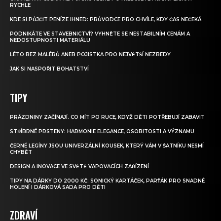
RYCHLE
KDE SI PŮJČIT PENÍZE IHNED: PRŮVODCE PRO CHVÍLE, KDY ČAS NEČEKÁ
PODNIKÁTE VE STAVEBNICTVÍ? VYHNĚTE SE NESTABILNÍM CENÁM A
NEDOSTUPNOSTI MATERIÁLU
LÉTO BEZ MALÉRŮ ANEB POJISTKA PRO NEJVĚTŠÍ NEZBEDY
JAK SI NASPOŘIT BOHATSTVÍ
TIPY
PRÁZDNINY ZAČÍNAJÍ. CO MÍT PO RUCE, KDYŽ DĚTI POTŘEBUJÍ ZABAVIT
STŘÍBRNÉ PRSTENY: HARMONIE ELEGANCE, OSOBITOSTI A VÝZNAMU
ČERNÉ LEGÍNY JSOU UNIVERZÁLNÍ KOUSEK, KTERÝ VÁM V ŠATNÍKU NESMÍ
CHYBĚT
DESIGN A INOVACE VE SVĚTĚ VAPOVACÍCH ZAŘÍZENÍ
TIPY NA DÁRKY DO 2000 KČ: SONICKÝ KARTÁČEK, PARŤÁK PRO SNADNÉ
HOLENÍ I DÁRKOVÁ SADA PRO DĚTI
ZDRAVÍ