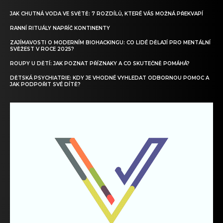
JAK CHUTNÁ VODA VE SVĚTĚ: 7 ROZDÍLŮ, KTERÉ VÁS MOŽNÁ PŘEKVAPÍ
RANNÍ RITUÁLY NAPŘÍČ KONTINENTY
ZAJÍMAVOSTI O MODERNÍM BIOHACKINGU: CO LIDÉ DĚLAJÍ PRO MENTÁLNÍ
SVĚŽEST V ROCE 2025?
ROUPY U DĚTÍ: JAK POZNAT PŘÍZNAKY A CO SKUTEČNĚ POMÁHÁ?
DĚTSKÁ PSYCHIATRIE: KDY JE VHODNÉ VYHLEDAT ODBORNOU POMOC A
JAK PODPOŘIT SVÉ DÍTĚ?