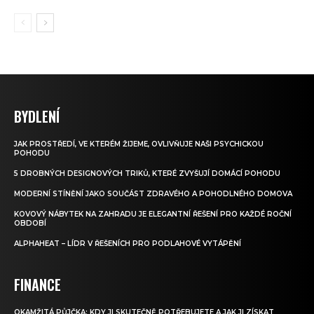
BYDLENÍ
JAK PROSTŘEDÍ, VE KTERÉM ŽIJEME, OVLIVŇUJE NAŠI PSYCHICKOU
POHODU
5 DROBNÝCH DESIGNOVÝCH TRIKŮ, KTERÉ ZVYŠUJÍ DOMÁCÍ POHODU
MODERNÍ STÍNĚNÍ JAKO SOUČÁST ZDRAVÉHO A POHODLNÉHO DOMOVA
KOVOVÝ NÁBYTEK NA ZAHRADU JE ELEGANTNÍ ŘEŠENÍ PRO KAŽDÉ ROČNÍ
OBDOBÍ
ALPHAHEAT – LÍDR V ŘEŠENÍCH PRO PODLAHOVÉ VYTÁPĚNÍ
FINANCE
OKAMŽITÁ PŮJČKA: KDY JI SKUTEČNĚ POTŘEBUJETE A JAK JI ZÍSKAT