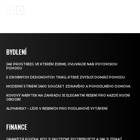
BYDLENÍ
JAK PROSTŘEDÍ, VE KTERÉM ŽIJEME, OVLIVŇUJE NAŠI PSYCHICKOU
POHODU
5 DROBNÝCH DESIGNOVÝCH TRIKŮ, KTERÉ ZVYŠUJÍ DOMÁCÍ POHODU
MODERNÍ STÍNĚNÍ JAKO SOUČÁST ZDRAVÉHO A POHODLNÉHO DOMOVA
KOVOVÝ NÁBYTEK NA ZAHRADU JE ELEGANTNÍ ŘEŠENÍ PRO KAŽDÉ ROČNÍ
OBDOBÍ
ALPHAHEAT – LÍDR V ŘEŠENÍCH PRO PODLAHOVÉ VYTÁPĚNÍ
FINANCE
OKAMŽITÁ PŮJČKA: KDY JI SKUTEČNĚ POTŘEBUJETE A JAK JI ZÍSKAT