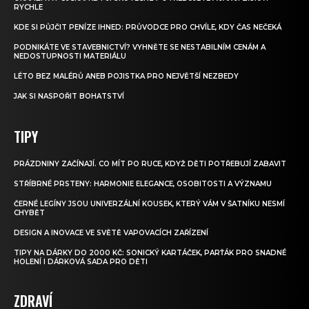
RYCHLE
KDE SI PŮJČIT PENÍZE IHNED: PRŮVODCE PRO CHVÍLE, KDY ČAS NEČEKÁ
PODNIKÁTE VE STAVEBNICTVÍ? VYHNĚTE SE NESTABILNÍM CENÁM A
NEDOSTUPNOSTI MATERIÁLU
LÉTO BEZ MALÉRŮ ANEB POJISTKA PRO NEJVĚTŠÍ NEZBEDY
JAK SI NASPOŘIT BOHATSTVÍ
TIPY
PRÁZDNINY ZAČÍNAJÍ. CO MÍT PO RUCE, KDYŽ DĚTI POTŘEBUJÍ ZABAVIT
STŘÍBRNÉ PRSTENY: HARMONIE ELEGANCE, OSOBITOSTI A VÝZNAMU
ČERNÉ LEGÍNY JSOU UNIVERZÁLNÍ KOUSEK, KTERÝ VÁM V ŠATNÍKU NESMÍ
CHYBĚT
DESIGN A INOVACE VE SVĚTĚ VAPOVACÍCH ZAŘÍZENÍ
TIPY NA DÁRKY DO 2000 KČ: SONICKÝ KARTÁČEK, PARŤÁK PRO SNADNÉ
HOLENÍ I DÁRKOVÁ SADA PRO DĚTI
ZDRAVÍ