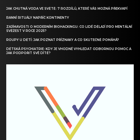
JAK CHUTNÁ VODA VE SVĚTĚ: 7 ROZDÍLŮ, KTERÉ VÁS MOŽNÁ PŘEKVAPÍ
RANNÍ RITUÁLY NAPŘÍČ KONTINENTY
ZAJÍMAVOSTI O MODERNÍM BIOHACKINGU: CO LIDÉ DĚLAJÍ PRO MENTÁLNÍ
SVĚŽEST V ROCE 2025?
ROUPY U DĚTÍ: JAK POZNAT PŘÍZNAKY A CO SKUTEČNĚ POMÁHÁ?
DĚTSKÁ PSYCHIATRIE: KDY JE VHODNÉ VYHLEDAT ODBORNOU POMOC A
JAK PODPOŘIT SVÉ DÍTĚ?