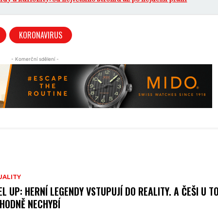
KORONAVIRUS
- Komerční sdělení -
UALITY
EL UP: HERNÍ LEGENDY VSTUPUJÍ DO REALITY. A ČEŠI U T
HODNĚ NECHYBÍ