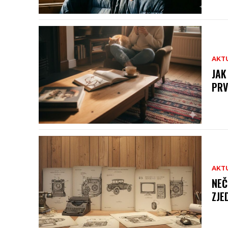
AKT
JAK
PRV
AKT
NEČ
ZJE