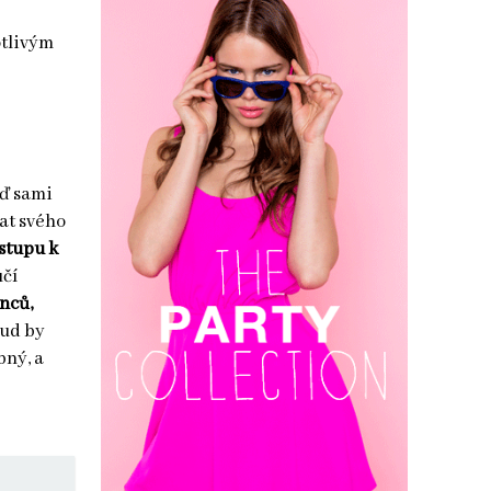
otlivým
uď sami
at svého
ístupu k
učí
nců,
kud by
bný, a