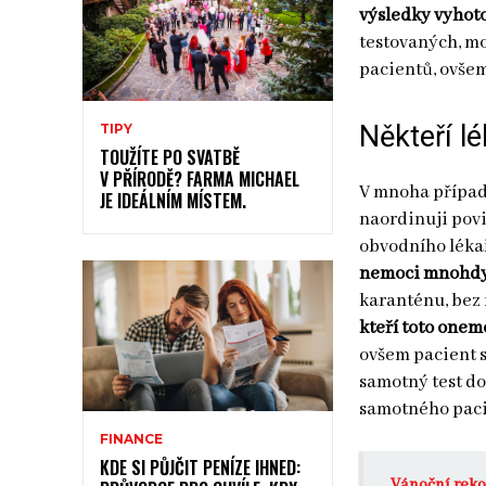
výsledky vyhot
testovaných, m
pacientů, ovšem
Někteří lé
TIPY
TOUŽÍTE PO SVATBĚ
V PŘÍRODĚ? FARMA MICHAEL
V mnoha případe
JE IDEÁLNÍM MÍSTEM.
naordinuji pov
obvodního lékař
nemoci mnohdy
karanténu, bez 
kteří toto onemo
ovšem pacient s
samotný test do
samotného paci
FINANCE
KDE SI PŮJČIT PENÍZE IHNED:
Vánoční reko