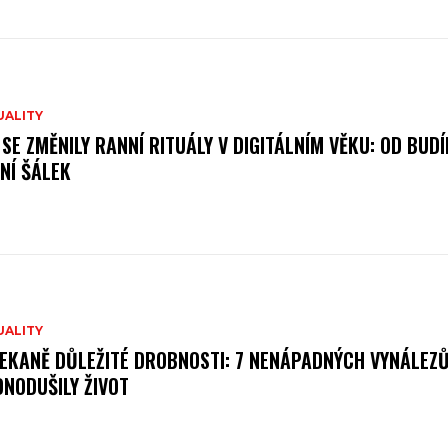
UALITY
 SE ZMĚNILY RANNÍ RITUÁLY V DIGITÁLNÍM VĚKU: OD BUD
NÍ ŠÁLEK
UALITY
EKANĚ DŮLEŽITÉ DROBNOSTI: 7 NENÁPADNÝCH VYNÁLEZŮ
DNODUŠILY ŽIVOT