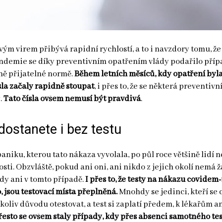
m virem přibývá rapidní rychlostí, a to i navzdory tomu, že
andemie se díky preventivním opatřením vlády podařilo pří
vně přijatelné normě.
Během letních měsíců, kdy opatření byl
ísla začaly rapidně stoupat
, i přes to, že se některá preventivn
y.
Tato čísla ovšem nemusí být pravdivá
.
dostanete i bez testu
paniku, kterou tato nákaza vyvolala, po půl roce většině lidí 
rosti. Obzvláště, pokud ani oni, ani nikdo z jejich okolí nemá 
dy ani v tomto případě.
I přes to, že testy na nákazu covidem
 jsou testovací místa přeplněná.
Mnohdy se jedinci, kteří se 
koliv důvodu otestovat, a test si zaplatí předem, k lékařům a
přesto se ovšem staly případy, kdy přes absenci samotného te