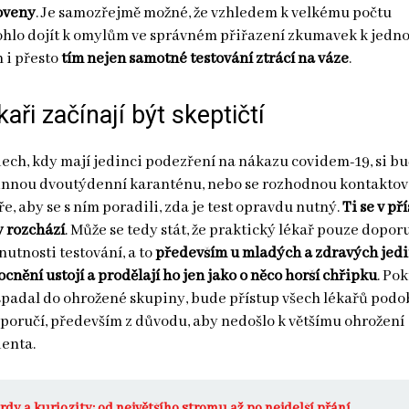
oveny
. Je samozřejmě možné, že vzhledem k velkému počtu
ohlo dojít k omylům ve správném přiřazení zkumavek k jedn
 i přesto
tím nejen samotné testování ztrácí na váze
.
kaři začínají být skeptičtí
ch, kdy mají jedinci podezření na nákazu covidem-19, si b
innou dvoutýdenní karanténu, nebo se rozhodnou kontaktov
e, aby se s ním poradili, zda je test opravdu nutný.
Ti se v př
 rozchází
. Může se tedy stát, že praktický lékař pouze dopor
nutnosti testování, a to
především u mladých a zdravých jedi
cnění ustojí a prodělají ho jen jako o něco horší chřipku
. Po
padal do ohrožené skupiny, bude přístup všech lékařů podo
poručí, především z důvodu, aby nedošlo k většímu ohrožení
enta.
rdy a kuriozity: od největšího stromu až po nejdelší přání