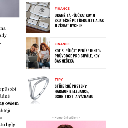
FINANCE
OKAMŽITÁ PŮJČKA: KDY JI
SKUTEČNĚ POTŘEBUJETE A JAK
JI ZÍSKAT RYCHLE
 na
pady
a
FINANCE
í
KDE SI PŮJČIT PENÍZE IHNED:
PRŮVODCE PRO CHVÍLE, KDY
ČAS NEČEKÁ
TIPY
STŘÍBRNÉ PRSTENY:
nepůsobí
HARMONIE ELEGANCE,
OSOBITOSTI A VÝZNAMU
žádné
-19 ovšem
chtějí
ni
- Komerční sdělení -
stu byly