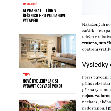
BYDLENÍ
ALPHAHEAT – LÍDR V
ŘEŠENÍCH PRO PODLAHOVÉ
VYTÁPĚNÍ
Nakažených nový
začátku této p
udržet v relati
zrušena, tato č
opatření vrátil
Výsledky 
TIPY
I přes původní 
NOVÉ BYDLENÍ? JAK SI
příliš velké sta
VYBAVIT OBÝVACÍ POKOJ
příznaky, mnoh
nejsou zadarmo,
nechat z jakého
nedostanou.
I 