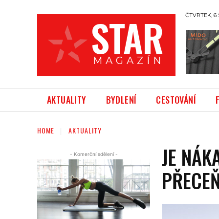
STAR
ČTVRTEK, 6 
M A G A Z Í N
AKTUALITY
BYDLENÍ
CESTOVÁNÍ
HOME
AKTUALITY
JE NÁK
- Komerční sdělení -
PŘECE