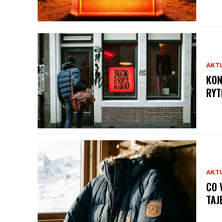
AKT
KON
RYT
AKT
CO 
TAJ