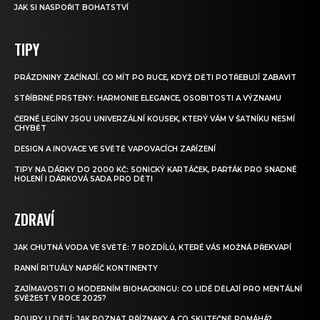
JAK SI NASPOŘIT BOHATSTVÍ
TIPY
PRÁZDNINY ZAČÍNAJÍ. CO MÍT PO RUCE, KDYŽ DĚTI POTŘEBUJÍ ZABAVIT
STŘÍBRNÉ PRSTENY: HARMONIE ELEGANCE, OSOBITOSTI A VÝZNAMU
ČERNÉ LEGÍNY JSOU UNIVERZÁLNÍ KOUSEK, KTERÝ VÁM V ŠATNÍKU NESMÍ
CHYBĚT
DESIGN A INOVACE VE SVĚTĚ VAPOVACÍCH ZAŘÍZENÍ
TIPY NA DÁRKY DO 2000 KČ: SONICKÝ KARTÁČEK, PARŤÁK PRO SNADNÉ
HOLENÍ I DÁRKOVÁ SADA PRO DĚTI
ZDRAVÍ
JAK CHUTNÁ VODA VE SVĚTĚ: 7 ROZDÍLŮ, KTERÉ VÁS MOŽNÁ PŘEKVAPÍ
RANNÍ RITUÁLY NAPŘÍČ KONTINENTY
ZAJÍMAVOSTI O MODERNÍM BIOHACKINGU: CO LIDÉ DĚLAJÍ PRO MENTÁLNÍ
SVĚŽEST V ROCE 2025?
ROUPY U DĚTÍ: JAK POZNAT PŘÍZNAKY A CO SKUTEČNĚ POMÁHÁ?