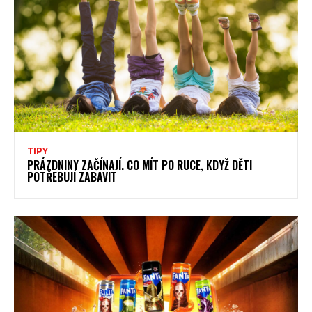
TIPY
PRÁZDNINY ZAČÍNAJÍ. CO MÍT PO RUCE, KDYŽ DĚTI
POTŘEBUJÍ ZABAVIT