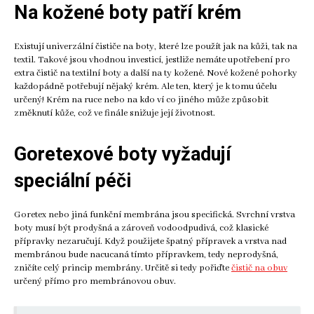
Na kožené boty patří krém
Existují univerzální čističe na boty, které lze použít jak na kůži, tak na
textil. Takové jsou vhodnou investicí, jestliže nemáte upotřebení pro
extra čistič na textilní boty a další na ty kožené. Nové kožené pohorky
každopádně potřebují nějaký krém. Ale ten, který je k tomu účelu
určený! Krém na ruce nebo na kdo ví co jiného může způsobit
změknutí kůže, což ve finále snižuje její životnost.
Goretexové boty vyžadují
speciální péči
Goretex nebo jiná funkční membrána jsou specifická. Svrchní vrstva
boty musí být prodyšná a zároveň vodoodpudivá, což klasické
přípravky nezaručují. Když použijete špatný přípravek a vrstva nad
membránou bude nacucaná tímto přípravkem, tedy neprodyšná,
zničíte celý princip membrány. Určitě si tedy pořiďte
čistič na obuv
určený přímo pro membránovou obuv.