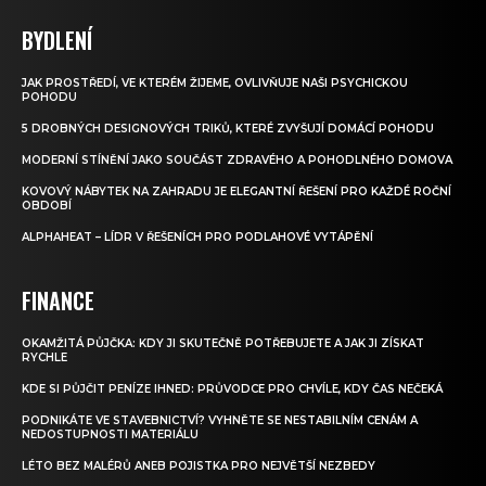
BYDLENÍ
JAK PROSTŘEDÍ, VE KTERÉM ŽIJEME, OVLIVŇUJE NAŠI PSYCHICKOU
POHODU
5 DROBNÝCH DESIGNOVÝCH TRIKŮ, KTERÉ ZVYŠUJÍ DOMÁCÍ POHODU
MODERNÍ STÍNĚNÍ JAKO SOUČÁST ZDRAVÉHO A POHODLNÉHO DOMOVA
KOVOVÝ NÁBYTEK NA ZAHRADU JE ELEGANTNÍ ŘEŠENÍ PRO KAŽDÉ ROČNÍ
OBDOBÍ
ALPHAHEAT – LÍDR V ŘEŠENÍCH PRO PODLAHOVÉ VYTÁPĚNÍ
FINANCE
OKAMŽITÁ PŮJČKA: KDY JI SKUTEČNĚ POTŘEBUJETE A JAK JI ZÍSKAT
RYCHLE
KDE SI PŮJČIT PENÍZE IHNED: PRŮVODCE PRO CHVÍLE, KDY ČAS NEČEKÁ
PODNIKÁTE VE STAVEBNICTVÍ? VYHNĚTE SE NESTABILNÍM CENÁM A
NEDOSTUPNOSTI MATERIÁLU
LÉTO BEZ MALÉRŮ ANEB POJISTKA PRO NEJVĚTŠÍ NEZBEDY