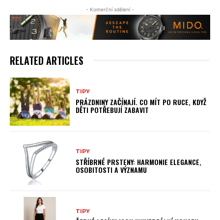
- Komerční sdělení -
RELATED ARTICLES
TIPY
PRÁZDNINY ZAČÍNAJÍ. CO MÍT PO RUCE, KDYŽ
DĚTI POTŘEBUJÍ ZABAVIT
TIPY
STŘÍBRNÉ PRSTENY: HARMONIE ELEGANCE,
OSOBITOSTI A VÝZNAMU
TIPY