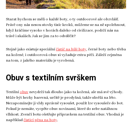
Starat bychom se měli o každé boty, o ty outdoorové ale obzvlášť.
Právě ony nás nesou stovky tisíc kroků, můžeme se na ně spolehnout,
když kráčíme vysoko v horách daleko od civilizace, podrží nás na
trávě i skalách. Jak se jim za to odvděčit?
Stejně jako existuje speciální
čistič na bílé boty
, černé boty nebo třeba
na kožené, i outdoorová obuv si vyžaduje extra péči. Záleží zejména
na tom, z jakého materiálu je vyrobená.
Obuv s textilním svrškem
Textilní
obuv
nevydrží tak dlouho jako ta kožená, ale má své výhody.
Může být hezky barevná, určitě je prodyšná, takže skvělá na léto.
Nezapomínejte ji vždy správně vysoušet, použít lze vysoušeče do bot.
Pokud je nemáte, vycpěte obuv novinami, které do sebe natáhnou
vlhkost. Zvenčí botu ošetřujte přípravkem na textilní obuv. Vhodná je
například
čisticí pěna na boty
.