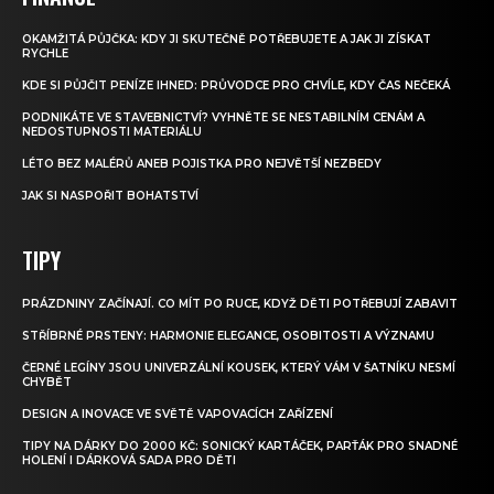
OKAMŽITÁ PŮJČKA: KDY JI SKUTEČNĚ POTŘEBUJETE A JAK JI ZÍSKAT
RYCHLE
KDE SI PŮJČIT PENÍZE IHNED: PRŮVODCE PRO CHVÍLE, KDY ČAS NEČEKÁ
PODNIKÁTE VE STAVEBNICTVÍ? VYHNĚTE SE NESTABILNÍM CENÁM A
NEDOSTUPNOSTI MATERIÁLU
LÉTO BEZ MALÉRŮ ANEB POJISTKA PRO NEJVĚTŠÍ NEZBEDY
JAK SI NASPOŘIT BOHATSTVÍ
TIPY
PRÁZDNINY ZAČÍNAJÍ. CO MÍT PO RUCE, KDYŽ DĚTI POTŘEBUJÍ ZABAVIT
STŘÍBRNÉ PRSTENY: HARMONIE ELEGANCE, OSOBITOSTI A VÝZNAMU
ČERNÉ LEGÍNY JSOU UNIVERZÁLNÍ KOUSEK, KTERÝ VÁM V ŠATNÍKU NESMÍ
CHYBĚT
DESIGN A INOVACE VE SVĚTĚ VAPOVACÍCH ZAŘÍZENÍ
TIPY NA DÁRKY DO 2000 KČ: SONICKÝ KARTÁČEK, PARŤÁK PRO SNADNÉ
HOLENÍ I DÁRKOVÁ SADA PRO DĚTI