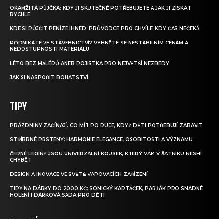
OKAMŽITÁ PŮJČKA: KDY JI SKUTEČNĚ POTŘEBUJETE A JAK JI ZÍSKAT
RYCHLE
KDE SI PŮJČIT PENÍZE IHNED: PRŮVODCE PRO CHVÍLE, KDY ČAS NEČEKÁ
PODNIKÁTE VE STAVEBNICTVÍ? VYHNĚTE SE NESTABILNÍM CENÁM A
NEDOSTUPNOSTI MATERIÁLU
LÉTO BEZ MALÉRŮ ANEB POJISTKA PRO NEJVĚTŠÍ NEZBEDY
JAK SI NASPOŘIT BOHATSTVÍ
TIPY
PRÁZDNINY ZAČÍNAJÍ. CO MÍT PO RUCE, KDYŽ DĚTI POTŘEBUJÍ ZABAVIT
STŘÍBRNÉ PRSTENY: HARMONIE ELEGANCE, OSOBITOSTI A VÝZNAMU
ČERNÉ LEGÍNY JSOU UNIVERZÁLNÍ KOUSEK, KTERÝ VÁM V ŠATNÍKU NESMÍ
CHYBĚT
DESIGN A INOVACE VE SVĚTĚ VAPOVACÍCH ZAŘÍZENÍ
TIPY NA DÁRKY DO 2000 KČ: SONICKÝ KARTÁČEK, PARŤÁK PRO SNADNÉ
HOLENÍ I DÁRKOVÁ SADA PRO DĚTI