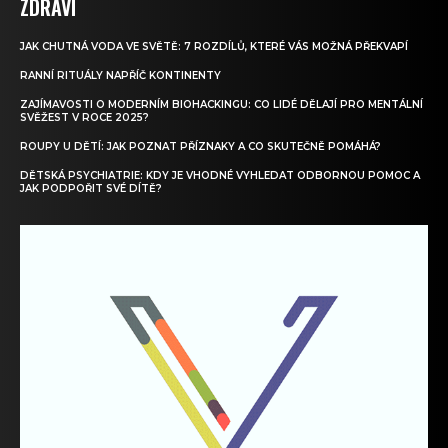
ZDRAVÍ
JAK CHUTNÁ VODA VE SVĚTĚ: 7 ROZDÍLŮ, KTERÉ VÁS MOŽNÁ PŘEKVAPÍ
RANNÍ RITUÁLY NAPŘÍČ KONTINENTY
ZAJÍMAVOSTI O MODERNÍM BIOHACKINGU: CO LIDÉ DĚLAJÍ PRO MENTÁLNÍ
SVĚŽEST V ROCE 2025?
ROUPY U DĚTÍ: JAK POZNAT PŘÍZNAKY A CO SKUTEČNĚ POMÁHÁ?
DĚTSKÁ PSYCHIATRIE: KDY JE VHODNÉ VYHLEDAT ODBORNOU POMOC A
JAK PODPOŘIT SVÉ DÍTĚ?