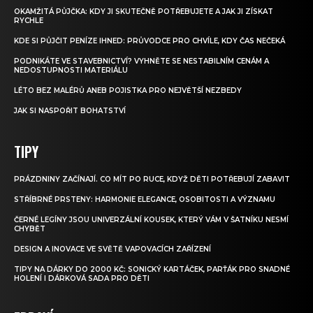
OKAMŽITÁ PŮJČKA: KDY JI SKUTEČNĚ POTŘEBUJETE A JAK JI ZÍSKAT
RYCHLE
KDE SI PŮJČIT PENÍZE IHNED: PRŮVODCE PRO CHVÍLE, KDY ČAS NEČEKÁ
PODNIKÁTE VE STAVEBNICTVÍ? VYHNĚTE SE NESTABILNÍM CENÁM A
NEDOSTUPNOSTI MATERIÁLU
LÉTO BEZ MALÉRŮ ANEB POJISTKA PRO NEJVĚTŠÍ NEZBEDY
JAK SI NASPOŘIT BOHATSTVÍ
TIPY
PRÁZDNINY ZAČÍNAJÍ. CO MÍT PO RUCE, KDYŽ DĚTI POTŘEBUJÍ ZABAVIT
STŘÍBRNÉ PRSTENY: HARMONIE ELEGANCE, OSOBITOSTI A VÝZNAMU
ČERNÉ LEGÍNY JSOU UNIVERZÁLNÍ KOUSEK, KTERÝ VÁM V ŠATNÍKU NESMÍ
CHYBĚT
DESIGN A INOVACE VE SVĚTĚ VAPOVACÍCH ZAŘÍZENÍ
TIPY NA DÁRKY DO 2000 KČ: SONICKÝ KARTÁČEK, PARŤÁK PRO SNADNÉ
HOLENÍ I DÁRKOVÁ SADA PRO DĚTI