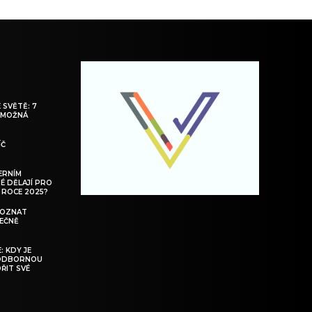
 SVĚTĚ: 7
S MOŽNÁ
ÍČ
ERNÍM
DÉ DĚLAJÍ PRO
 ROCE 2025?
POZNAT
TEČNĚ
: KDY JE
 ODBORNOU
ŘIT SVÉ