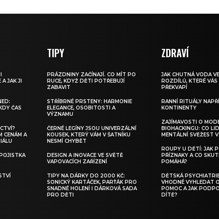
TIPY
ZDRAVÍ
I
PRÁZDNINY ZAČÍNAJÍ. CO MÍT PO
JAK CHUTNÁ VODA VE
A JAK JI
RUCE, KDYŽ DĚTI POTŘEBUJÍ
ROZDÍLŮ, KTERÉ VÁ
ZABAVIT
PŘEKVAPÍ
NED:
STŘÍBRNÉ PRSTENY: HARMONIE
RANNÍ RITUÁLY NAPŘ
KDY ČAS
ELEGANCE, OSOBITOSTI A
KONTINENTY
VÝZNAMU
ZAJÍMAVOSTI O MOD
CTVÍ?
ČERNÉ LEGÍNY JSOU UNIVERZÁLNÍ
BIOHACKINGU: CO LI
M CENÁM A
KOUSEK, KTERÝ VÁM V ŠATNÍKU
MENTÁLNÍ SVĚŽEST V
IÁLU
NESMÍ CHYBĚT
ROUPY U DĚTÍ: JAK 
POJISTKA
DESIGN A INOVACE VE SVĚTĚ
PŘÍZNAKY A CO SKU
VAPOVACÍCH ZAŘÍZENÍ
POMÁHÁ?
STVÍ
TIPY NA DÁRKY DO 2000 KČ:
DĚTSKÁ PSYCHIATRIE
SONICKÝ KARTÁČEK, PARŤÁK PRO
VHODNÉ VYHLEDAT
SNADNÉ HOLENÍ I DÁRKOVÁ SADA
POMOC A JAK PODPO
PRO DĚTI
DÍTĚ?