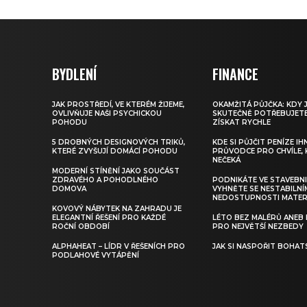
BYDLENÍ
FINANCE
JAK PROSTŘEDÍ, VE KTERÉM ŽIJEME,
OKAMŽITÁ PŮJČKA: KDY J
OVLIVŇUJE NAŠI PSYCHICKOU
SKUTEČNĚ POTŘEBUJETE 
POHODU
ZÍSKAT RYCHLE
5 DROBNÝCH DESIGNOVÝCH TRIKŮ,
KDE SI PŮJČIT PENÍZE IH
KTERÉ ZVYŠUJÍ DOMÁCÍ POHODU
PRŮVODCE PRO CHVÍLE, 
NEČEKÁ
MODERNÍ STÍNĚNÍ JAKO SOUČÁST
ZDRAVÉHO A POHODLNÉHO
PODNIKÁTE VE STAVEBNI
DOMOVA
VYHNĚTE SE NESTABILNÍ
NEDOSTUPNOSTI MATER
KOVOVÝ NÁBYTEK NA ZAHRADU JE
ELEGANTNÍ ŘEŠENÍ PRO KAŽDÉ
LÉTO BEZ MALÉRŮ ANEB 
ROČNÍ OBDOBÍ
PRO NEJVĚTŠÍ NEZBEDY
ALPHAHEAT – LÍDR V ŘEŠENÍCH PRO
JAK SI NASPOŘIT BOHAT
PODLAHOVÉ VYTÁPĚNÍ