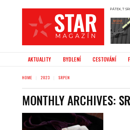
STAR
PÁTEK, 7 SR
M A G A Z Í N
AKTUALITY
BYDLENÍ
CESTOVÁNÍ
HOME
2023
SRPEN
MONTHLY ARCHIVES: SR