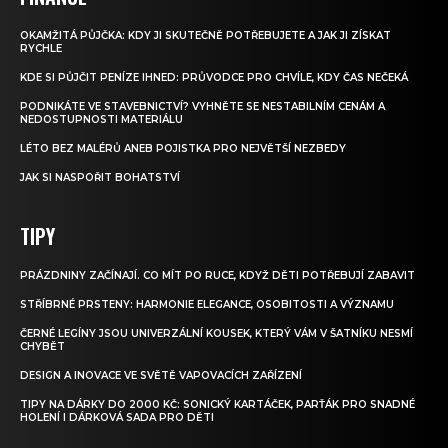
OKAMŽITÁ PŮJČKA: KDY JI SKUTEČNĚ POTŘEBUJETE A JAK JI ZÍSKAT
RYCHLE
KDE SI PŮJČIT PENÍZE IHNED: PRŮVODCE PRO CHVÍLE, KDY ČAS NEČEKÁ
PODNIKÁTE VE STAVEBNICTVÍ? VYHNĚTE SE NESTABILNÍM CENÁM A
NEDOSTUPNOSTI MATERIÁLU
LÉTO BEZ MALÉRŮ ANEB POJISTKA PRO NEJVĚTŠÍ NEZBEDY
JAK SI NASPOŘIT BOHATSTVÍ
TIPY
PRÁZDNINY ZAČÍNAJÍ. CO MÍT PO RUCE, KDYŽ DĚTI POTŘEBUJÍ ZABAVIT
STŘÍBRNÉ PRSTENY: HARMONIE ELEGANCE, OSOBITOSTI A VÝZNAMU
ČERNÉ LEGÍNY JSOU UNIVERZÁLNÍ KOUSEK, KTERÝ VÁM V ŠATNÍKU NESMÍ
CHYBĚT
DESIGN A INOVACE VE SVĚTĚ VAPOVACÍCH ZAŘÍZENÍ
TIPY NA DÁRKY DO 2000 KČ: SONICKÝ KARTÁČEK, PARŤÁK PRO SNADNÉ
HOLENÍ I DÁRKOVÁ SADA PRO DĚTI