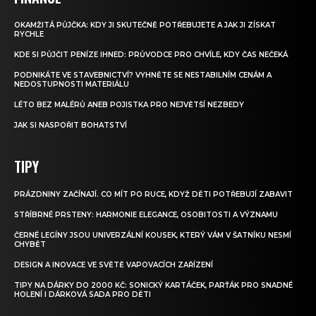
OKAMŽITÁ PŮJČKA: KDY JI SKUTEČNĚ POTŘEBUJETE A JAK JI ZÍSKAT
RYCHLE
KDE SI PŮJČIT PENÍZE IHNED: PRŮVODCE PRO CHVÍLE, KDY ČAS NEČEKÁ
PODNIKÁTE VE STAVEBNICTVÍ? VYHNĚTE SE NESTABILNÍM CENÁM A
NEDOSTUPNOSTI MATERIÁLU
LÉTO BEZ MALÉRŮ ANEB POJISTKA PRO NEJVĚTŠÍ NEZBEDY
JAK SI NASPOŘIT BOHATSTVÍ
TIPY
PRÁZDNINY ZAČÍNAJÍ. CO MÍT PO RUCE, KDYŽ DĚTI POTŘEBUJÍ ZABAVIT
STŘÍBRNÉ PRSTENY: HARMONIE ELEGANCE, OSOBITOSTI A VÝZNAMU
ČERNÉ LEGÍNY JSOU UNIVERZÁLNÍ KOUSEK, KTERÝ VÁM V ŠATNÍKU NESMÍ
CHYBĚT
DESIGN A INOVACE VE SVĚTĚ VAPOVACÍCH ZAŘÍZENÍ
TIPY NA DÁRKY DO 2000 KČ: SONICKÝ KARTÁČEK, PARŤÁK PRO SNADNÉ
HOLENÍ I DÁRKOVÁ SADA PRO DĚTI