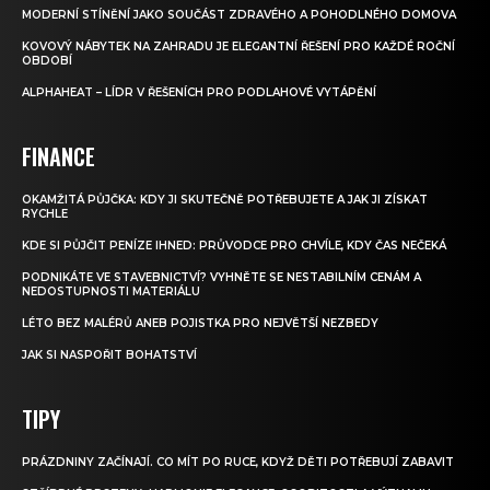
MODERNÍ STÍNĚNÍ JAKO SOUČÁST ZDRAVÉHO A POHODLNÉHO DOMOVA
KOVOVÝ NÁBYTEK NA ZAHRADU JE ELEGANTNÍ ŘEŠENÍ PRO KAŽDÉ ROČNÍ
OBDOBÍ
ALPHAHEAT – LÍDR V ŘEŠENÍCH PRO PODLAHOVÉ VYTÁPĚNÍ
FINANCE
OKAMŽITÁ PŮJČKA: KDY JI SKUTEČNĚ POTŘEBUJETE A JAK JI ZÍSKAT
RYCHLE
KDE SI PŮJČIT PENÍZE IHNED: PRŮVODCE PRO CHVÍLE, KDY ČAS NEČEKÁ
PODNIKÁTE VE STAVEBNICTVÍ? VYHNĚTE SE NESTABILNÍM CENÁM A
NEDOSTUPNOSTI MATERIÁLU
LÉTO BEZ MALÉRŮ ANEB POJISTKA PRO NEJVĚTŠÍ NEZBEDY
JAK SI NASPOŘIT BOHATSTVÍ
TIPY
PRÁZDNINY ZAČÍNAJÍ. CO MÍT PO RUCE, KDYŽ DĚTI POTŘEBUJÍ ZABAVIT