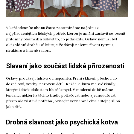
V každodenním shonu často zapomínáme na jednu z
nejpřirozenějších lidských potřeb, kterou je umění zastavit se, ocenit
přítomný okamžik a oslavit to, co je důležité. Oslavy nemusí být
okázalé ani drahé. Důležité je, že dávají našemu životu rytmus,
strukturu a hlavně radost.
Slavení jako součást lidské přirozenosti
Oslavy provázejí lidstvo od nepaměti. První sklizeň, přechod do
dospělosti, svatby, narození dětí… Každá kultura má své rituály,
kterými dává událostem hlubší smysl. V moderní době máme
tendenci některé z těchto tradic potlačovat nebo zjednodušovat,
přesto ale zůstává potřeba „označit“ významné chvíle stejně silná
jako dřív.
Drobná slavnost jako psychická kotva