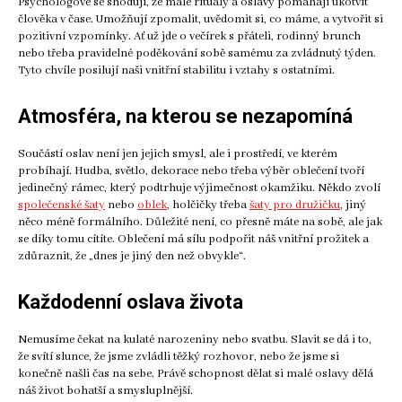
Psychologové se shodují, že malé rituály a oslavy pomáhají ukotvit
člověka v čase. Umožňují zpomalit, uvědomit si, co máme, a vytvořit si
pozitivní vzpomínky. Ať už jde o večírek s přáteli, rodinný brunch
nebo třeba pravidelné poděkování sobě samému za zvládnutý týden.
Tyto chvíle posilují naši vnitřní stabilitu i vztahy s ostatními.
Atmosféra, na kterou se nezapomíná
Součástí oslav není jen jejich smysl, ale i prostředí, ve kterém
probíhají. Hudba, světlo, dekorace nebo třeba výběr oblečení tvoří
jedinečný rámec, který podtrhuje výjimečnost okamžiku. Někdo zvolí
společenské šaty
nebo
oblek
, holčičky třeba
šaty pro družičku
, jiný
něco méně formálního. Důležité není, co přesně máte na sobě, ale jak
se díky tomu cítíte. Oblečení má sílu podpořit náš vnitřní prožitek a
zdůraznit, že „dnes je jiný den než obvykle“.
Každodenní oslava života
Nemusíme čekat na kulaté narozeniny nebo svatbu. Slavit se dá i to,
že svítí slunce, že jsme zvládli těžký rozhovor, nebo že jsme si
konečně našli čas na sebe. Právě schopnost dělat si malé oslavy dělá
náš život bohatší a smysluplnější.