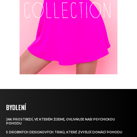
BYDLENÍ
JAK PROSTŘEDÍ, VE KTERÉM ŽIJEME, OVLIVŇUJE NAŠI PSYCHICKOU
POHODU
5 DROBNÝCH DESIGNOVÝCH TRIKŮ, KTERÉ ZVYŠUJÍ DOMÁCÍ POHODU