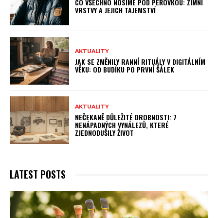
CO VŠECHNO NOSÍME POD PÉŘOVKOU: ZIMNÍ
VRSTVY A JEJICH TAJEMSTVÍ
AKTUALITY
JAK SE ZMĚNILY RANNÍ RITUÁLY V DIGITÁLNÍM
VĚKU: OD BUDÍKU PO PRVNÍ ŠÁLEK
AKTUALITY
NEČEKANĚ DŮLEŽITÉ DROBNOSTI: 7
NENÁPADNÝCH VYNÁLEZŮ, KTERÉ
ZJEDNODUŠILY ŽIVOT
LATEST POSTS