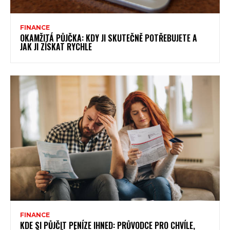
FINANCE
OKAMŽITÁ PŮJČKA: KDY JI SKUTEČNĚ POTŘEBUJETE A
JAK JI ZÍSKAT RYCHLE
FINANCE
KDE SI PŮJČIT PENÍZE IHNED: PRŮVODCE PRO CHVÍLE,