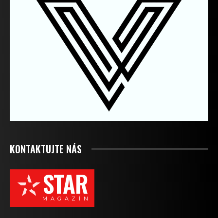
KONTAKTUJTE NÁS
STAR
M A G A Z Í N