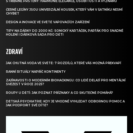
STŘÍBRNÉ PRSTENY: HARMONIE ELEGANCE, OSOBITOSTI A VÝZNAMU
ČERNÉ LEGÍNY JSOU UNIVERZÁLNÍ KOUSEK, KTERÝ VÁM V ŠATNÍKU NESMÍ
CHYBĚT
DESIGN A INOVACE VE SVĚTĚ VAPOVACÍCH ZAŘÍZENÍ
TIPY NA DÁRKY DO 2000 KČ: SONICKÝ KARTÁČEK, PARŤÁK PRO SNADNÉ
HOLENÍ I DÁRKOVÁ SADA PRO DĚTI
ZDRAVÍ
JAK CHUTNÁ VODA VE SVĚTĚ: 7 ROZDÍLŮ, KTERÉ VÁS MOŽNÁ PŘEKVAPÍ
RANNÍ RITUÁLY NAPŘÍČ KONTINENTY
ZAJÍMAVOSTI O MODERNÍM BIOHACKINGU: CO LIDÉ DĚLAJÍ PRO MENTÁLNÍ
SVĚŽEST V ROCE 2025?
ROUPY U DĚTÍ: JAK POZNAT PŘÍZNAKY A CO SKUTEČNĚ POMÁHÁ?
DĚTSKÁ PSYCHIATRIE: KDY JE VHODNÉ VYHLEDAT ODBORNOU POMOC A
JAK PODPOŘIT SVÉ DÍTĚ?